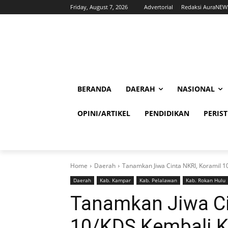
Friday, August 7, 2026
Advertorial
Redaksi AuraNEW
BERANDA
DAERAH
NASIONAL
OPINI/ARTIKEL
PENDIDIKAN
PERIS
Home
Daerah
Tanamkan Jiwa Cinta NKRI, Koramil 
Daerah
Kab. Kampar
Kab. Pelalawan
Kab. Rokan Hulu
Tanamkan Jiwa Ci
10/KDS Kembali 