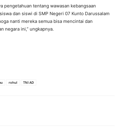
nya pengetahuan tentang wawasan kebangsaan
siswa dan siswi di SMP Negeri 07 Kunto Darussalam
ga nanti mereka semua bisa mencintai dan
n negara ini,” ungkapnya.
au
rohul
TNI AD