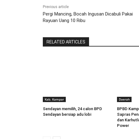
Previous article
Pergi Mancing, Bocah Ingusan Dicabuli Pakai
Rayuan Uang 10 Ribu
RELATED ARTICLES
Kab. Kampar
Daerah
Sendayan memilih, 24 calon BPD
BPBD Kampa
Sendayan bersiap adu lobi
Sapras Pen
dan Karhutl
Power