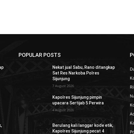
POPULAR POSTS
P
ap
Nekat jual Sabu, Rano ditangkap
D
Sat Res Narkoba Polres
K
Sijunjung
7 August 2026
R
N
Kapolres Sijunjung pimpin
upacara Sertijab 5 Perwira
K
4 August 2026
Ad
K
,
Berulang kali langgar kode etik,
Kapolres Sijunjung pecat 4
Po