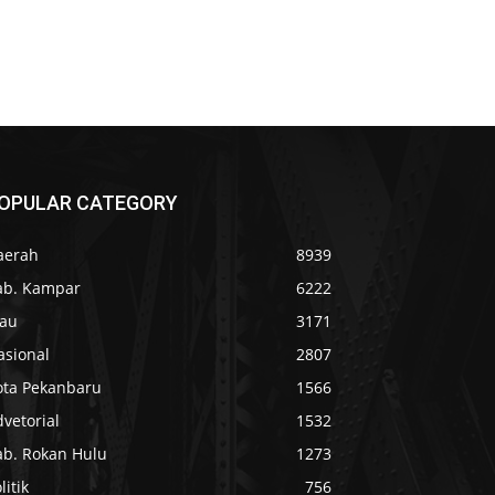
OPULAR CATEGORY
aerah
8939
ab. Kampar
6222
iau
3171
asional
2807
ota Pekanbaru
1566
vetorial
1532
ab. Rokan Hulu
1273
litik
756