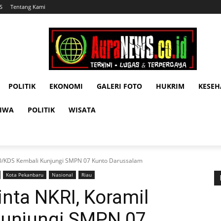
S
Tentang Kami
POLITIK
EKONOMI
GALERI FOTO
HUKRIM
KESE
TIWA
POLITIK
WISATA
10/KDS Kembali Kunjungi SMPN 07 Kunto Darussalam
Kota Pekanbaru
Nasional
Riau
nta NKRI, Koramil
Kunjungi SMPN 07