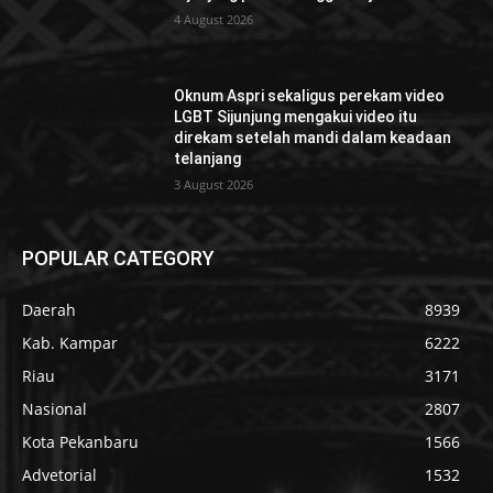
4 August 2026
Oknum Aspri sekaligus perekam video
LGBT Sijunjung mengakui video itu
direkam setelah mandi dalam keadaan
telanjang
3 August 2026
POPULAR CATEGORY
Daerah
8939
Kab. Kampar
6222
Riau
3171
Nasional
2807
Kota Pekanbaru
1566
Advetorial
1532