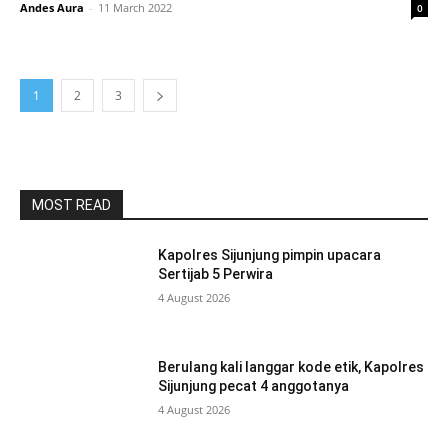
Andes Aura
-
11 March 2022
0
1
2
3
MOST READ
Kapolres Sijunjung pimpin upacara
Sertijab 5 Perwira
4 August 2026
Berulang kali langgar kode etik, Kapolres
Sijunjung pecat 4 anggotanya
4 August 2026