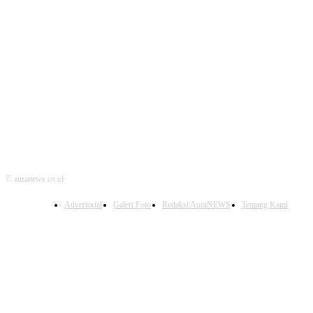
© auranews.co.id
Advertorial
Galeri Foto
Redaksi AuraNEWS
Tentang Kami