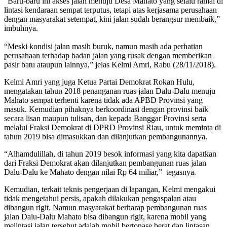
“Baru-baru ini akses jalan menuju Desa Mahato yang selalu ramai di
lintasi kendaraan sempat terputus, tetapi atas kerjasama perusahaan
dengan masyarakat setempat, kini jalan sudah berangsur membaik,”
imbuhnya.‎
“Meski kondisi jalan masih buruk, namun masih ada perhatian
perusahaan terhadap badan jalan yang rusak dengan memberikan
pasir batu ataupun lainnya,” jelas Kelmi Amri, Rabu (28/11/2018).
Kelmi Amri yang juga Ketua Partai Demokrat Rokan Hulu,
mengatakan tahun 2018 penanganan ruas jalan Dalu-Dalu menuju
Mahato sempat terhenti karena tidak ada APBD Provinsi ‎yang
masuk. Kemudian pihaknya berkoordinasi dengan provinsi baik
secara lisan maupun tulisan, dan kepada Banggar Provinsi serta
melalui Fraksi Demokrat di DPRD Provinsi Riau, untuk meminta di
tahun 2019 bisa dimasukkan dan dilanjutkan pembangunannya.
“Alhamdulillah, di tahun 2019 besok informasi yang kita dapatkan
dari Fraksi Demokrat akan dilanjutkan pembangunan ruas jalan
Dalu-Dalu ke Mahato dengan nilai Rp 64 miliar,” tegasnya.
Kemudian, terkait teknis pengerjaan di lapangan, Kelmi mengakui
tidak mengetahui persis, apakah dilakukan pengaspalan atau
dibangun rigit. Namun masyarakat berharap pembangunan ruas
jalan Dalu-Dalu Mahato bisa dibangun rigit, karena mobil yang
melintasi jalan tersebut adalah mobil bertonase berat dan lintasan