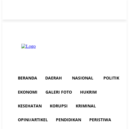
Thursday, August 6, 2026
Advertorial
Redaksi AuraNEWS
Tentang Kami
BERANDA
DAERAH
NASIONAL
POLITIK
EKONOMI
GALERI FOTO
HUKRIM
KESEHATAN
KORUPSI
KRIMINAL
OPINI/ARTIKEL
PENDIDIKAN
PERISTIWA