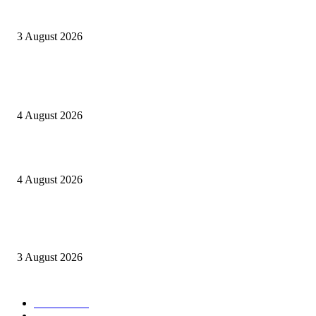
Oknum Aspri sekaligus perekam video LGBT Sijunjung mengakui video i
direkam setelah mandi dalam keadaan telanjang
3 August 2026
POPULAR POSTS
Kapolres Sijunjung pimpin upacara Sertijab 5 Perwira
4 August 2026
Berulang kali langgar kode etik, Kapolres Sijunjung pecat 4 anggotanya
4 August 2026
Oknum Aspri sekaligus perekam video LGBT Sijunjung mengakui video i
direkam setelah mandi dalam keadaan telanjang
3 August 2026
POPULAR CATEGORY
Daerah
8939
Kab. Kampar
6222