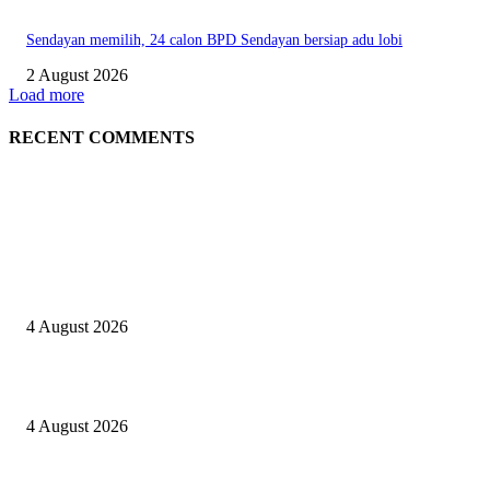
Sendayan memilih, 24 calon BPD Sendayan bersiap adu lobi
2 August 2026
Load more
RECENT COMMENTS
EDITOR PICKS
Kapolres Sijunjung pimpin upacara Sertijab 5 Perwira
4 August 2026
Berulang kali langgar kode etik, Kapolres Sijunjung pecat 4 anggotanya
4 August 2026