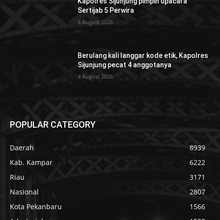
Kapolres Sijunjung pimpin upacara
Sertijab 5 Perwira
4 August 2026
Berulang kali langgar kode etik, Kapolres
Sijunjung pecat 4 anggotanya
4 August 2026
POPULAR CATEGORY
Daerah
8939
Kab. Kampar
6222
Riau
3171
Nasional
2807
Kota Pekanbaru
1566