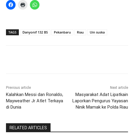
TAGS
Danyonif 132 BS
Pekanbaru
Riau
Uin suska
Previous article
Next article
Kalahkan Messi dan Ronaldo,
Masyarakat Adat Lipatkain
Mayweather Jr Atlet Terkaya
Laporkan Pengurus Yayasan
di Dunia
Ninik Mamak ke Polda Riau
RELATED ARTICLES