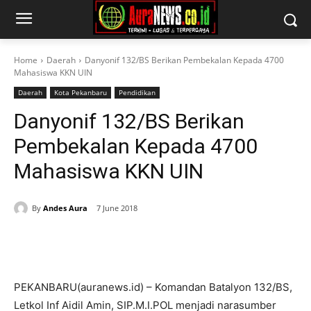
Home
Daerah
Danyonif 132/BS Berikan Pembekalan Kepada 4700
Mahasiswa KKN UIN
Daerah
Kota Pekanbaru
Pendidikan
Danyonif 132/BS Berikan
Pembekalan Kepada 4700
Mahasiswa KKN UIN
By
Andes Aura
7 June 2018
PEKANBARU(auranews.id) – Komandan Batalyon 132/BS,
Letkol Inf Aidil Amin, SIP.M.I.POL menjadi narasumber