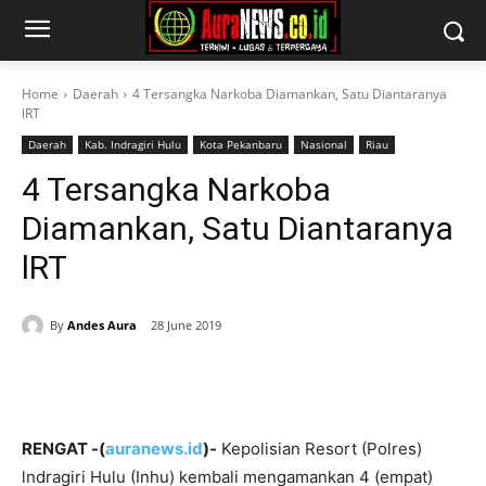
Home
Daerah
4 Tersangka Narkoba Diamankan, Satu Diantaranya
lRT
Daerah
Kab. Indragiri Hulu
Kota Pekanbaru
Nasional
Riau
4 Tersangka Narkoba
Diamankan, Satu Diantaranya
lRT
By
Andes Aura
28 June 2019
RENGAT -(
auranews.id
)-
Kepolisian Resort (Polres)
lndragiri Hulu (Inhu) kembali mengamankan 4 (empat)