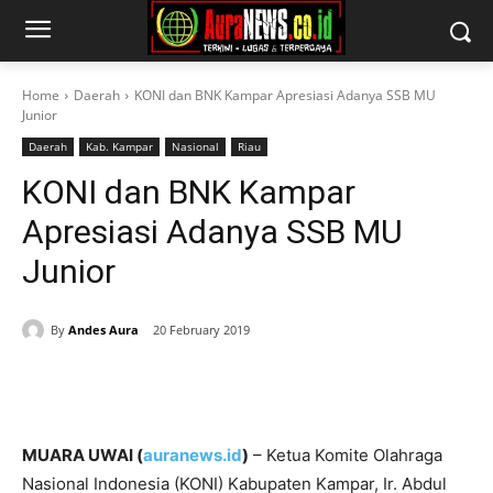
Home
Daerah
KONI dan BNK Kampar Apresiasi Adanya SSB MU
Junior
Daerah
Kab. Kampar
Nasional
Riau
KONI dan BNK Kampar
Apresiasi Adanya SSB MU
Junior
By
Andes Aura
20 February 2019
MUARA UWAI (
auranews.id
)
– Ketua Komite Olahraga
Nasional Indonesia (KONI) Kabupaten Kampar, Ir. Abdul