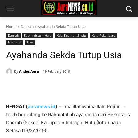
Home
Daerah
Ayahanda Sekda Tutup Usia
Daerah
Kab. Indragiri Hulu
Kab. Kuantan Singigi
Kota Pekanbaru
Nasional
Riau
Ayahanda Sekda Tutup Usia
By
Andes Aura
19 February 2019
RENGAT (
auranews.id
)
– lnnalillahiwainaillahi Rojiun…
telah berpulang ke Rahmatullah ayahanda dari Sekretaris
Daerah (Sekda) Kabupaten Indragiri Hulu (Inhu) pada
Selasa (19/2/2019).