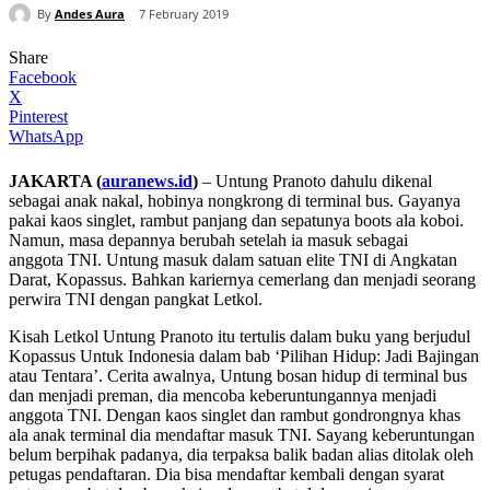
By
Andes Aura
7 February 2019
Share
Facebook
X
Pinterest
WhatsApp
JAKARTA (
auranews.id
)
– Untung Pranoto dahulu dikenal
sebagai anak nakal, hobinya nongkrong di terminal bus. Gayanya
pakai kaos singlet, rambut panjang dan sepatunya boots ala koboi.
Namun, masa depannya berubah setelah ia masuk sebagai
anggota TNI. Untung masuk dalam satuan elite TNI di Angkatan
Darat, Kopassus. Bahkan kariernya cemerlang dan menjadi seorang
perwira TNI dengan pangkat Letkol.
Kisah Letkol Untung Pranoto itu tertulis dalam buku yang berjudul
Kopassus Untuk Indonesia dalam bab ‘Pilihan Hidup: Jadi Bajingan
atau Tentara’. Cerita awalnya, Untung bosan hidup di terminal bus
dan menjadi preman, dia mencoba keberuntungannya menjadi
anggota TNI. Dengan kaos singlet dan rambut gondrongnya khas
ala anak terminal dia mendaftar masuk TNI. Sayang keberuntungan
belum berpihak padanya, dia terpaksa balik badan alias ditolak oleh
petugas pendaftaran. Dia bisa mendaftar kembali dengan syarat