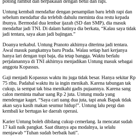
potong rambut dan berpakaian dengan betul dan rapi.
Untung kembali mendaftar dengan penampilan baru lebih rapi dan
sebelum mendaftar dia terlebih dahulu meminta doa restu kepada
ibunya. Bermodal dua lembar ijazah (SD dan SMP), dia masuk
mendaftar jadi TNI. Di dalam hatinya dia berkata, “Kalau saya tidak
jadi tentara, saya akan jadi bajingan.”
Doanya terkabul. Untung Pranoto akhirnya diterima jadi tentara.
Awal masuk pangkatnya baru Prada. Walau setiap hari kerjanya
hanya lari dengan topi baja, dia tetap bangga. Waktu berlalu
perjalanannya di TNI akhirnya menjadikan Untung masuk sebagai
anggota Kopassus.
Gaji menjadi Kopassus waktu itu juga tidak besar. Hanya sekitar Rp
75 ribu. Padahal waktu itu ia ingin menikah. Karena tabungan tak
cukup, ia sempat tak bisa menikahi gadis pujaannya. Karena sang
calon meminta mahar uang Rp 2 juta. Untung muda yang
mendengar kaget. “Saya cari uang dua juta, tapi anak Bapak tidak
akan saya kasih makan seumur hidup!”. Untung lalu pergi dan
kembali ke bertugas ke daerah operasi.
Karier Untung boleh dibilang cukup cemerlang. Ia mencatat sudah
17 kali naik pangkat. Saat ditanya apa modalnya, ia selalu
menjawab “Tuhan sudah berbaik hati”.