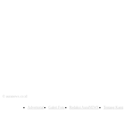
FOLLOW US
© auranews.co.id
Advertorial
Galeri Foto
Redaksi AuraNEWS
Tentang Kami