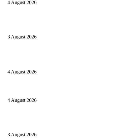
4 August 2026
Oknum Aspri sekaligus perekam video LGBT Sijunjung mengakui video i
direkam setelah mandi dalam keadaan telanjang
3 August 2026
POPULAR POSTS
Kapolres Sijunjung pimpin upacara Sertijab 5 Perwira
4 August 2026
Berulang kali langgar kode etik, Kapolres Sijunjung pecat 4 anggotanya
4 August 2026
Oknum Aspri sekaligus perekam video LGBT Sijunjung mengakui video i
direkam setelah mandi dalam keadaan telanjang
3 August 2026