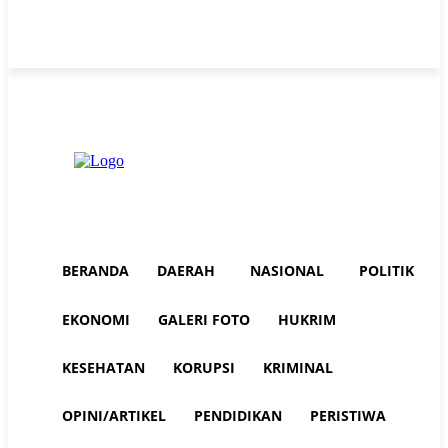
Thursday, August 6, 2026
Advertorial
Redaksi AuraNEWS
Tentang Kami
BERANDA
DAERAH
NASIONAL
POLITIK
EKONOMI
GALERI FOTO
HUKRIM
KESEHATAN
KORUPSI
KRIMINAL
OPINI/ARTIKEL
PENDIDIKAN
PERISTIWA