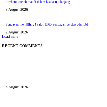
direkam setelah mandi dalam keadaan telanjang
3 August 2026
Sendayan memilih, 24 calon BPD Sendayan bersiap adu lobi
2 August 2026
Load more
RECENT COMMENTS
EDITOR PICKS
Kapolres Sijunjung pimpin upacara Sertijab 5 Perwira
4 August 2026
Berulang kali langgar kode etik, Kapolres Sijunjung pecat 4 anggotanya