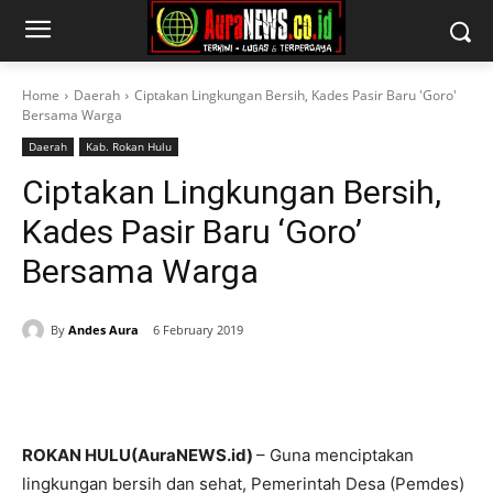
Home
Daerah
Ciptakan Lingkungan Bersih, Kades Pasir Baru 'Goro'
Bersama Warga
Daerah
Kab. Rokan Hulu
Ciptakan Lingkungan Bersih,
Kades Pasir Baru ‘Goro’
Bersama Warga
By
Andes Aura
6 February 2019
ROKAN HULU(AuraNEWS.id)
– Guna menciptakan
lingkungan bersih dan sehat, Pemerintah Desa (Pemdes)