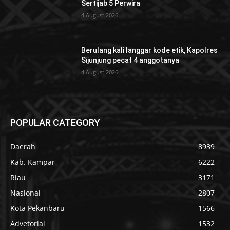
Sertijab 5 Perwira
4 August 2026
Berulang kali langgar kode etik, Kapolres
Sijunjung pecat 4 anggotanya
4 August 2026
POPULAR CATEGORY
Daerah
8939
Kab. Kampar
6222
Riau
3171
Nasional
2807
Kota Pekanbaru
1566
Advetorial
1532