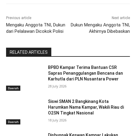
Previous article
Next article
Mengaku Anggota TNI, Dukun
Dukun Mengaku Anggota TNI,
dari Pelalawan Dicokok Polisi
Akhirnya Dibebaskan
RELATED ARTICLES
BPBD Kampar Terima Bantuan CSR
Sapras Penanggulangan Bencana dan
Karhutla dari PLN Nusantara Power
28 July 2026
Daerah
Siswi SMAN 2 Bangkinang Kota
Harumkan Nama Kampar, Wakili Riau di
O2SN Tingkat Nasional
18 July 2026
Daerah
Disbunnak Keswan Kampar Lakukan