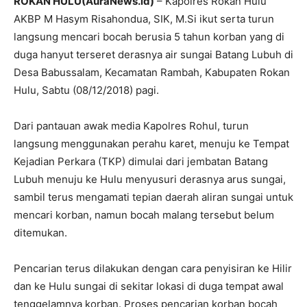
ROKAN HULU(AuraNews.id)
– Kapolres Rokan Hulu
AKBP M Hasym Risahondua, SIK, M.Si ikut serta turun
langsung mencari bocah berusia 5 tahun korban yang di
duga hanyut terseret derasnya air sungai Batang Lubuh di
Desa Babussalam, Kecamatan Rambah, Kabupaten Rokan
Hulu, Sabtu (08/12/2018) pagi.
Dari pantauan awak media Kapolres Rohul, turun
langsung menggunakan perahu karet, menuju ke Tempat
Kejadian Perkara (TKP) dimulai dari jembatan Batang
Lubuh menuju ke Hulu menyusuri derasnya arus sungai,
sambil terus mengamati tepian daerah aliran sungai untuk
mencari korban, namun bocah malang tersebut belum
ditemukan.
Pencarian terus dilakukan dengan cara penyisiran ‎ke Hilir
dan ke Hulu sungai di sekitar lokasi di duga tempat awal
tenggelamnya korban. Proses pencarian korban bocah