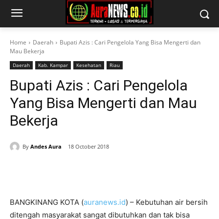
Home
Daerah
Bupati Azis : Cari Pengelola Yang Bisa Mengerti dan
Mau Bekerja
Daerah
Kab. Kampar
Kesehatan
Riau
Bupati Azis : Cari Pengelola
Yang Bisa Mengerti dan Mau
Bekerja
By
Andes Aura
18 October 2018
BANGKINANG KOTA (
auranews.id
) – Kebutuhan air bersih
ditengah masyarakat sangat dibutuhkan dan tak bisa