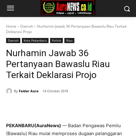
Home
Daerah
Nurhamin Jawab 36 Pertanyaan Bawaslu Riau Terkait
Deklarasi Projo
Daerah
Kota Pekanbaru
Politik
Riau
Nurhamin Jawab 36
Pertanyaan Bawaslu Riau
Terkait Deklarasi Projo
By
Faidar Aura
14 October 2018
PEKANBARU(AuraNews)
— Badan Pengawas Pemilu
(Bawaslu) Riau mulai memproses dugaan pelanggaran