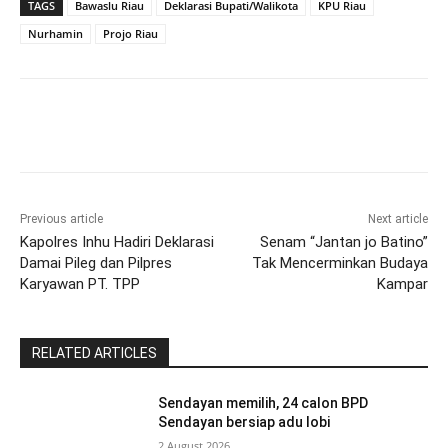
TAGS
Bawaslu Riau
Deklarasi Bupati/Walikota
KPU Riau
Nurhamin
Projo Riau
Previous article
Next article
Kapolres Inhu Hadiri Deklarasi
Senam “Jantan jo Batino”
Damai Pileg dan Pilpres
Tak Mencerminkan Budaya
Karyawan PT. TPP
Kampar
RELATED ARTICLES
Sendayan memilih, 24 calon BPD
Sendayan bersiap adu lobi
2 August 2026