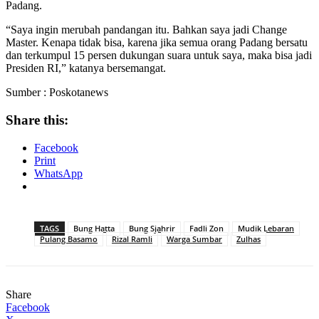
Padang.
“Saya ingin merubah pandangan itu. Bahkan saya jadi Change
Master. Kenapa tidak bisa, karena jika semua orang Padang bersatu
dan terkumpul 15 persen dukungan suara untuk saya, maka bisa jadi
Presiden RI,” katanya bersemangat.
Sumber : Poskotanews
Share this:
Facebook
Print
WhatsApp
TAGS
Bung Hatta
Bung Sjahrir
Fadli Zon
Mudik Lebaran
Pulang Basamo
Rizal Ramli
Warga Sumbar
Zulhas
Share
Facebook