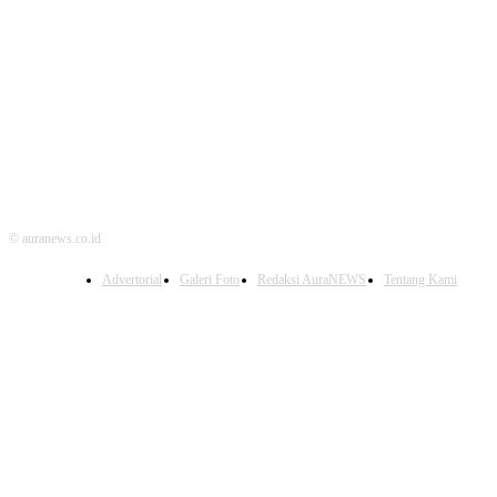
© auranews.co.id
Advertorial
Galeri Foto
Redaksi AuraNEWS
Tentang Kami