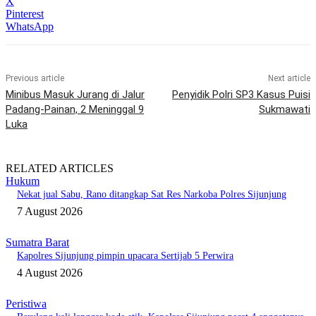
X
Pinterest
WhatsApp
Previous article
Next article
Minibus Masuk Jurang di Jalur
Penyidik Polri SP3 Kasus Puisi
Padang-Painan, 2 Meninggal 9
Sukmawati
Luka
RELATED ARTICLES
Hukum
Nekat jual Sabu, Rano ditangkap Sat Res Narkoba Polres Sijunjung
7 August 2026
Sumatra Barat
Kapolres Sijunjung pimpin upacara Sertijab 5 Perwira
4 August 2026
Peristiwa