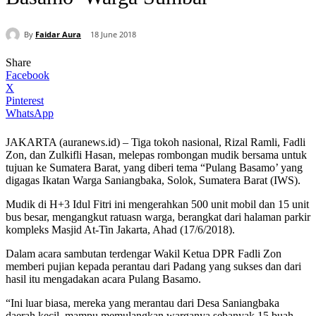
By
Faidar Aura
18 June 2018
Share
Facebook
X
Pinterest
WhatsApp
JAKARTA (auranews.id) – Tiga tokoh nasional, Rizal Ramli, Fadli
Zon, dan Zulkifli Hasan, melepas rombongan mudik bersama untuk
tujuan ke Sumatera Barat, yang diberi tema “Pulang Basamo’ yang
digagas Ikatan Warga Saniangbaka, Solok, Sumatera Barat (IWS).
Mudik di H+3 Idul Fitri ini mengerahkan 500 unit mobil dan 15 unit
bus besar, mengangkut ratuasn warga, berangkat dari halaman parkir
kompleks Masjid At-Tin Jakarta, Ahad (17/6/2018).
Dalam acara sambutan terdengar Wakil Ketua DPR Fadli Zon
memberi pujian kepada perantau dari Padang yang sukses dan dari
hasil itu mengadakan acara Pulang Basamo.
“Ini luar biasa, mereka yang merantau dari Desa Saniangbaka
daerah kecil, mampu memulangkan warganya sebanyak 15 buah