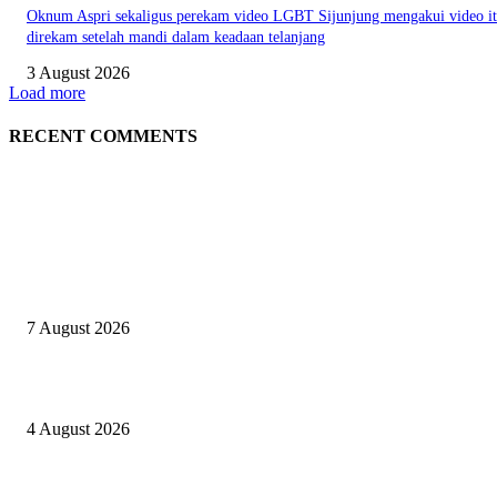
Oknum Aspri sekaligus perekam video LGBT Sijunjung mengakui video i
direkam setelah mandi dalam keadaan telanjang
3 August 2026
Load more
RECENT COMMENTS
EDITOR PICKS
Nekat jual Sabu, Rano ditangkap Sat Res Narkoba Polres Sijunjung
7 August 2026
Kapolres Sijunjung pimpin upacara Sertijab 5 Perwira
4 August 2026
Berulang kali langgar kode etik, Kapolres Sijunjung pecat 4 anggotanya