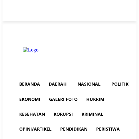
Saturday, August 8, 2026
Advertorial
Redaksi AuraNEWS
Tentang Kami
BERANDA
DAERAH
NASIONAL
POLITIK
EKONOMI
GALERI FOTO
HUKRIM
KESEHATAN
KORUPSI
KRIMINAL
OPINI/ARTIKEL
PENDIDIKAN
PERISTIWA