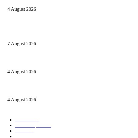
4 August 2026
POPULAR POSTS
Nekat jual Sabu, Rano ditangkap Sat Res Narkoba Polres Sijunjung
7 August 2026
Kapolres Sijunjung pimpin upacara Sertijab 5 Perwira
4 August 2026
Berulang kali langgar kode etik, Kapolres Sijunjung pecat 4 anggotanya
4 August 2026
POPULAR CATEGORY
Daerah
8939
Kab. Kampar
6222
Riau
3171
Nasional
2807