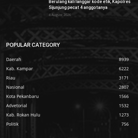
Berulang kali langgar kode etik, Kapolres
Sijunjung pecat 4 anggotanya
4 August 2026
POPULAR CATEGORY
Daerah
8939
Kab. Kampar
6222
Riau
3171
Nasional
2807
Kota Pekanbaru
1566
Advetorial
1532
Kab. Rokan Hulu
1273
Politik
756