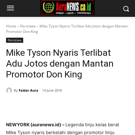
Home
Peristiwa
Mike Tyson Nyaris Terlibat Adu Jotos dengan Mantan
Promotor Don King
Peristiwa
Mike Tyson Nyaris Terlibat
Adu Jotos dengan Mantan
Promotor Don King
By
Faidar Aura
14 June 2018
NEWYORK (auranews.id) –
Legenda tinju kelas berat
Mike Tyson nyaris berkelahi dengan promotor tinju