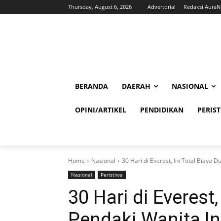
Thursday, August 6, 2026
Advertorial
Redaksi Aura
BERANDA
DAERAH
NASIONAL
OPINI/ARTIKEL
PENDIDIKAN
PERIS
Home
Nasional
30 Hari di Everest, Ini Total Biaya 
Nasional
Peristiwa
30 Hari di Everest,
Pendaki Wanita I