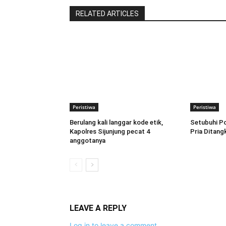
RELATED ARTICLES
Peristiwa
Peristiwa
Berulang kali langgar kode etik,
Setubuhi Po
Kapolres Sijunjung pecat 4
Pria Ditan
anggotanya
LEAVE A REPLY
Log in to leave a comment