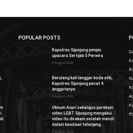
POPULAR POSTS
P
Kapolres Sijunjung pimpin
D
upacara Sertijab 5 Perwira
K
4 August 2026
R
N
,
Berulang kali langgar kode etik,
Kapolres Sijunjung pecat 4
K
anggotanya
Ad
4 August 2026
K
am
Oknum Aspri sekaligus perekam
i
video LGBT Sijunjung mengakui
Po
di
video itu direkam setelah mandi
dalam keadaan telanjang
3 August 2026