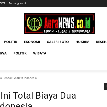
NEWS
Tentang Kami
POLITIK
EKONOMI
GALERI FOTO
HUKRIM
KESE
TIWA
POLITIK
WISATA
Dua Pendaki Wanita Indonesia
 Ini Total Biaya Dua
ndonesia