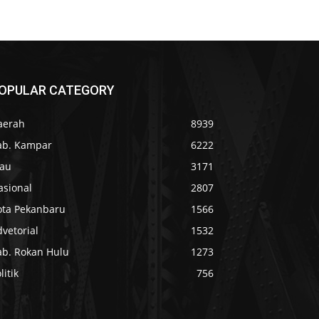
OPULAR CATEGORY
aerah
8939
ab. Kampar
6222
iau
3171
asional
2807
ota Pekanbaru
1566
vetorial
1532
ab. Rokan Hulu
1273
litik
756