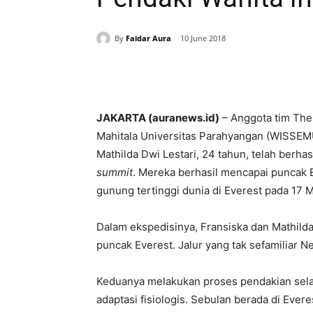
By
Faidar Aura
10 June 2018
Share
JAKARTA (auranews.id)
– Anggota tim The
Mahitala Universitas Parahyangan (WISSEMU)
Mathilda Dwi Lestari, 24 tahun, telah berh
summit
. Mereka berhasil mencapai puncak Ev
gunung tertinggi dunia di Everest pada 17 Me
Dalam ekspedisinya, Fransiska dan Mathilda
puncak Everest. Jalur yang tak sefamiliar N
Keduanya melakukan proses pendakian selama
adaptasi fisiologis. Sebulan berada di Eve