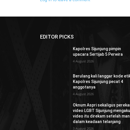
EDITOR PICKS
Kapolres Sijunjung pimpin
upacara Sertijab 5 Perwira
4 August 2026
Berulang kali langgar kode etik
Kapolres Sijunjung pecat 4
anggotanya
4 August 2026
Oknum Aspri sekaligus perek
video LGBT Sijunjung mengaku
video itu direkam setelah man
dalam keadaan telanjang
3 August 2026