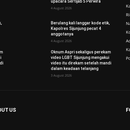
upacara Sertijab 5 Perwira
K
4 August 2026
R
N
,
Berulang kali langgar kode etik,
Kapolres Sijunjung pecat 4
K
anggotanya
Ad
4 August 2026
K
am
Oknum Aspri sekaligus perekam
i
video LGBT Sijunjung mengakui
Po
di
video itu direkam setelah mandi
dalam keadaan telanjang
3 August 2026
OUT US
F