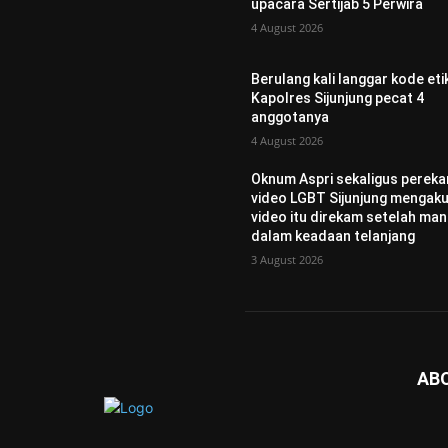
upacara Sertijab 5 Perwira
4 August 2026
Berulang kali langgar kode etik
Kapolres Sijunjung pecat 4
anggotanya
4 August 2026
Oknum Aspri sekaligus perek
video LGBT Sijunjung mengaku
video itu direkam setelah man
dalam keadaan telanjang
3 August 2026
AB