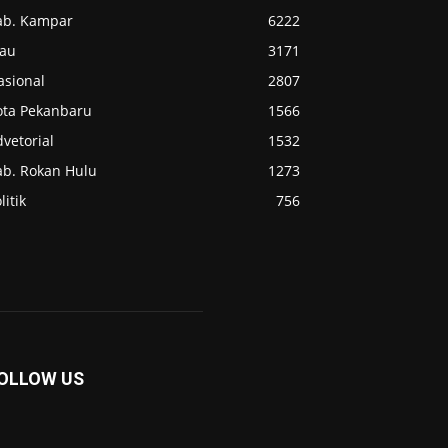
ab. Kampar
6222
iau
3171
asional
2807
ota Pekanbaru
1566
vetorial
1532
ab. Rokan Hulu
1273
litik
756
OLLOW US