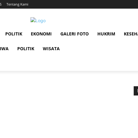
S
Tentang Kami
POLITIK
EKONOMI
GALERI FOTO
HUKRIM
KESE
TIWA
POLITIK
WISATA