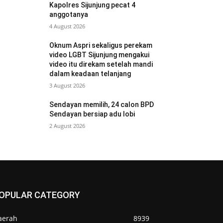
Kapolres Sijunjung pecat 4
anggotanya
4 August 2026
Oknum Aspri sekaligus perekam
video LGBT Sijunjung mengakui
video itu direkam setelah mandi
dalam keadaan telanjang
3 August 2026
Sendayan memilih, 24 calon BPD
Sendayan bersiap adu lobi
2 August 2026
OPULAR CATEGORY
aerah
8939