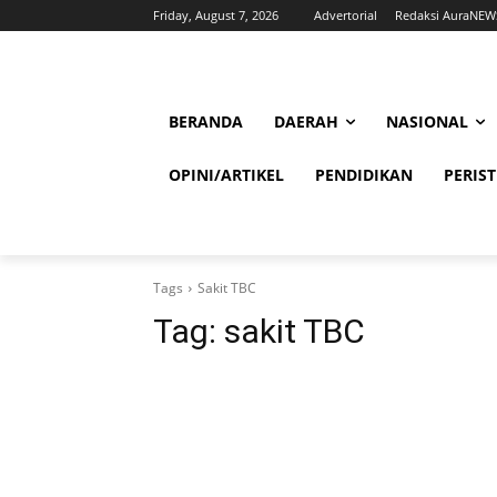
Friday, August 7, 2026
Advertorial
Redaksi AuraNEW
BERANDA
DAERAH
NASIONAL
OPINI/ARTIKEL
PENDIDIKAN
PERIS
Tags
Sakit TBC
Tag:
sakit TBC