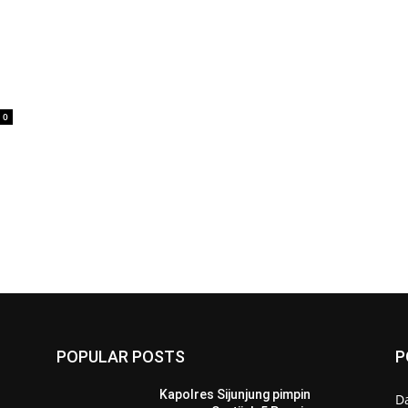
0
POPULAR POSTS
P
Kapolres Sijunjung pimpin
D