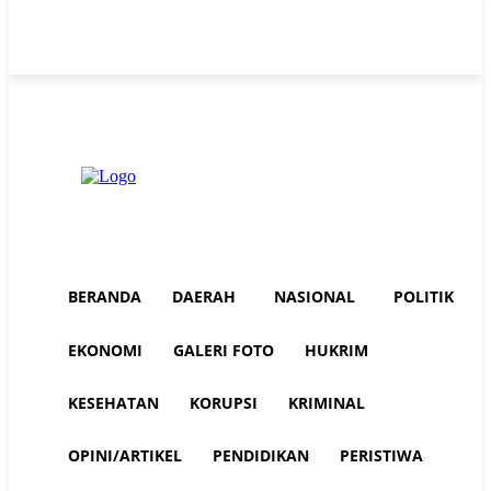
Friday, August 7, 2026
Advertorial
Redaksi AuraNEWS
Tentang Kami
BERANDA
DAERAH
NASIONAL
POLITIK
EKONOMI
GALERI FOTO
HUKRIM
KESEHATAN
KORUPSI
KRIMINAL
OPINI/ARTIKEL
PENDIDIKAN
PERISTIWA