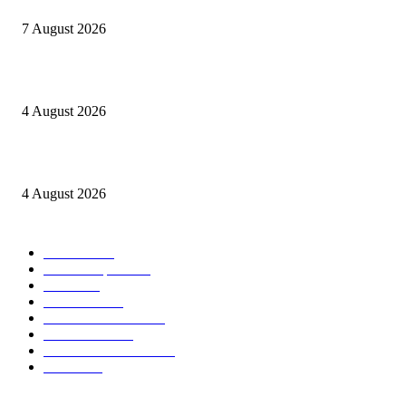
7 August 2026
Kapolres Sijunjung pimpin upacara Sertijab 5 Perwira
4 August 2026
Berulang kali langgar kode etik, Kapolres Sijunjung pecat 4 anggotanya
4 August 2026
POPULAR CATEGORY
Daerah
8939
Kab. Kampar
6222
Riau
3171
Nasional
2807
Kota Pekanbaru
1566
Advetorial
1532
Kab. Rokan Hulu
1273
Politik
756