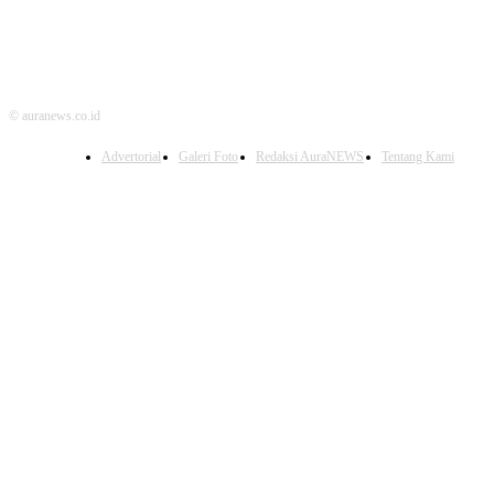
© auranews.co.id
Advertorial
Galeri Foto
Redaksi AuraNEWS
Tentang Kami