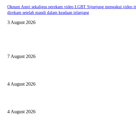
Oknum Aspri sekaligus perekam video LGBT Sijunjung mengakui video i
direkam setelah mandi dalam keadaan telanjang
3 August 2026
EDITOR PICKS
Nekat jual Sabu, Rano ditangkap Sat Res Narkoba Polres Sijunjung
7 August 2026
Kapolres Sijunjung pimpin upacara Sertijab 5 Perwira
4 August 2026
Berulang kali langgar kode etik, Kapolres Sijunjung pecat 4 anggotanya
4 August 2026
POPULAR POSTS
Nekat jual Sabu, Rano ditangkap Sat Res Narkoba Polres Sijunjung