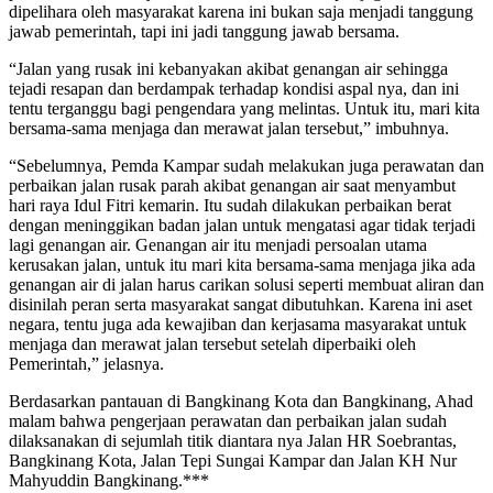
dipelihara oleh masyarakat karena ini bukan saja menjadi tanggung
jawab pemerintah, tapi ini jadi tanggung jawab bersama.
“Jalan yang rusak ini kebanyakan akibat genangan air sehingga
tejadi resapan dan berdampak terhadap kondisi aspal nya, dan ini
tentu terganggu bagi pengendara yang melintas. Untuk itu, mari kita
bersama-sama menjaga dan merawat jalan tersebut,” imbuhnya.
“Sebelumnya, Pemda Kampar sudah melakukan juga perawatan dan
perbaikan jalan rusak parah akibat genangan air saat menyambut
hari raya Idul Fitri kemarin. Itu sudah dilakukan perbaikan berat
dengan meninggikan badan jalan untuk mengatasi agar tidak terjadi
lagi genangan air. Genangan air itu menjadi persoalan utama
kerusakan jalan, untuk itu mari kita bersama-sama menjaga jika ada
genangan air di jalan harus carikan solusi seperti membuat aliran dan
disinilah peran serta masyarakat sangat dibutuhkan. Karena ini aset
negara, tentu juga ada kewajiban dan kerjasama masyarakat untuk
menjaga dan merawat jalan tersebut setelah diperbaiki oleh
Pemerintah,” jelasnya.
Berdasarkan pantauan di Bangkinang Kota dan Bangkinang, Ahad
malam bahwa pengerjaan perawatan dan perbaikan jalan sudah
dilaksanakan di sejumlah titik diantara nya Jalan HR Soebrantas,
Bangkinang Kota, Jalan Tepi Sungai Kampar dan Jalan KH Nur
Mahyuddin Bangkinang.***