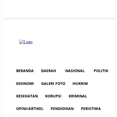
Thursday, August 6, 2026
Advertorial
Redaksi AuraNEWS
Tentang Kami
BERANDA
DAERAH
NASIONAL
POLITIK
EKONOMI
GALERI FOTO
HUKRIM
KESEHATAN
KORUPSI
KRIMINAL
OPINI/ARTIKEL
PENDIDIKAN
PERISTIWA