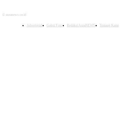
© auranews.co.id
Advertorial
Galeri Foto
Redaksi AuraNEWS
Tentang Kami