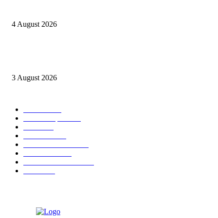
Berulang kali langgar kode etik, Kapolres Sijunjung pecat 4 anggotanya
4 August 2026
Oknum Aspri sekaligus perekam video LGBT Sijunjung mengakui video i
direkam setelah mandi dalam keadaan telanjang
3 August 2026
POPULAR CATEGORY
Daerah
8939
Kab. Kampar
6222
Riau
3171
Nasional
2807
Kota Pekanbaru
1566
Advetorial
1532
Kab. Rokan Hulu
1273
Politik
756