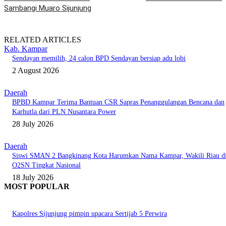
Sambangi Muaro Sijunjung
RELATED ARTICLES
Kab. Kampar
Sendayan memilih, 24 calon BPD Sendayan bersiap adu lobi
2 August 2026
Daerah
BPBD Kampar Terima Bantuan CSR Sapras Penanggulangan Bencana dan
Karhutla dari PLN Nusantara Power
28 July 2026
Daerah
Siswi SMAN 2 Bangkinang Kota Harumkan Nama Kampar, Wakili Riau d
O2SN Tingkat Nasional
18 July 2026
MOST POPULAR
Kapolres Sijunjung pimpin upacara Sertijab 5 Perwira