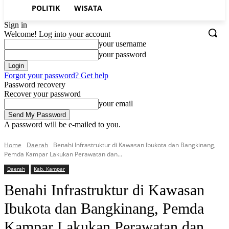
POLITIK
WISATA
Sign in
Welcome! Log into your account
your username
your password
Forgot your password? Get help
Password recovery
Recover your password
your email
A password will be e-mailed to you.
Home
Daerah
Benahi Infrastruktur di Kawasan Ibukota dan Bangkinang,
Pemda Kampar Lakukan Perawatan dan...
Daerah
Kab. Kampar
Benahi Infrastruktur di Kawasan
Ibukota dan Bangkinang, Pemda
Kampar Lakukan Perawatan dan