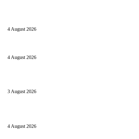
EDITOR PICKS
Kapolres Sijunjung pimpin upacara Sertijab 5 Perwira
4 August 2026
Berulang kali langgar kode etik, Kapolres Sijunjung pecat 4 anggotanya
4 August 2026
Oknum Aspri sekaligus perekam video LGBT Sijunjung mengakui video i
direkam setelah mandi dalam keadaan telanjang
3 August 2026
POPULAR POSTS
Kapolres Sijunjung pimpin upacara Sertijab 5 Perwira
4 August 2026