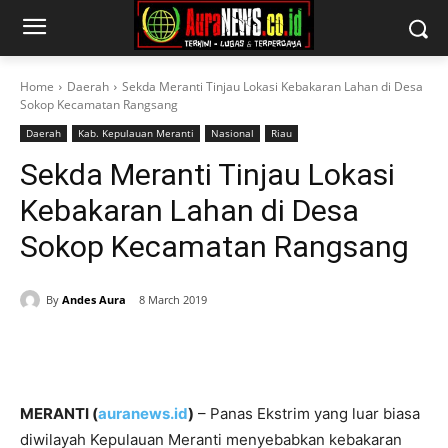
Home
Daerah
Sekda Meranti Tinjau Lokasi Kebakaran Lahan di Desa
Sokop Kecamatan Rangsang
Daerah
Kab. Kepulauan Meranti
Nasional
Riau
Sekda Meranti Tinjau Lokasi
Kebakaran Lahan di Desa
Sokop Kecamatan Rangsang
By
Andes Aura
8 March 2019
MERANTI (
auranews.id
)
– Panas Ekstrim yang luar biasa
diwilayah Kepulauan Meranti menyebabkan kebakaran