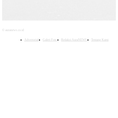
© auranews.co.id
Advertorial
Galeri Foto
Redaksi AuraNEWS
Tentang Kami