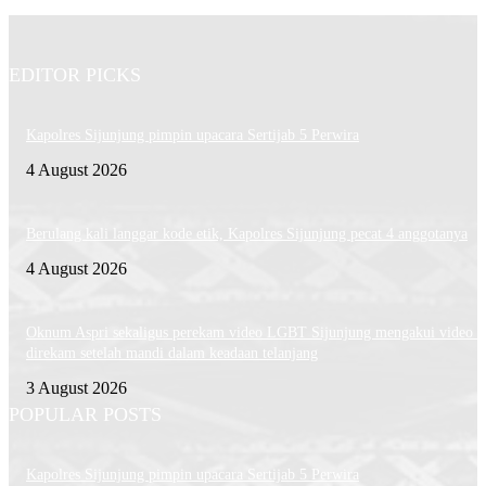
EDITOR PICKS
Kapolres Sijunjung pimpin upacara Sertijab 5 Perwira
4 August 2026
Berulang kali langgar kode etik, Kapolres Sijunjung pecat 4 anggotanya
4 August 2026
Oknum Aspri sekaligus perekam video LGBT Sijunjung mengakui video i
direkam setelah mandi dalam keadaan telanjang
3 August 2026
POPULAR POSTS
Kapolres Sijunjung pimpin upacara Sertijab 5 Perwira