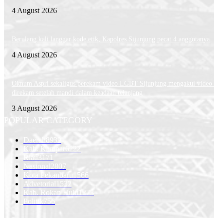
4 August 2026
Berulang kali langgar kode etik, Kapolres Sijunjung pecat 4 anggotanya
4 August 2026
Oknum Aspri sekaligus perekam video LGBT Sijunjung mengakui video i
direkam setelah mandi dalam keadaan telanjang
3 August 2026
POPULAR CATEGORY
Daerah
8939
Kab. Kampar
6222
Riau
3171
Nasional
2807
Kota Pekanbaru
1566
Advetorial
1532
Kab. Rokan Hulu
1273
Politik
756