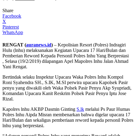
Share
Facebook
X
Pinterest
WhatsApp
RENGAT (
auranews.id
)
– Kepolisian Resort (Polres) Indragiri
Hulu (lnhu) melaksanakan Kegiatan Upacara 17 Hari/Bulan dan
Pemberian Reword Kepada Personil Polres Inhu Yang Berprestasi
, Selasa (19/2/2019) dilapangan Apel Mapolres Inhu Jalan Ahmad
Yani Rengat.
Bertindak selaku Inspektur Upacara Waka Polres Inhu Kompol
Roni Syahendra SH., S.IK, M.SI perwira upacara Kapolsek Pasir
penyu yang diwakili oleh Waka Polsek Pasir Penyu Akp Syupriadi,
Komandan Upacara Kanit Reskrim Polsek Pasir Penyu Iptu Jose
Rizal.
Kapolres lnhu AKBP Dasmin Ginting
S.lk
melalui Ps Paur Humas
Polres Inhu Aipda Misran membenarkan bahwa digelar upacara 17
Hari/Bulan dan sekaligus pemberiaan reword kepada personil Polres
lnhu yang berprestasi.
“Adapun personil Polres Inhu yang menerima Reward adalah