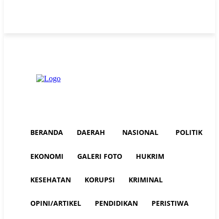
Thursday, August 6, 2026
Advertorial
Redaksi AuraNEWS
Tentang Kami
BERANDA
DAERAH
NASIONAL
POLITIK
EKONOMI
GALERI FOTO
HUKRIM
KESEHATAN
KORUPSI
KRIMINAL
OPINI/ARTIKEL
PENDIDIKAN
PERISTIWA