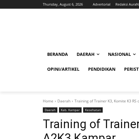
Thursday, August 6, 2026
Advertorial
Redaksi Aura
BERANDA
DAERAH
NASIONAL
OPINI/ARTIKEL
PENDIDIKAN
PERIS
Home
Daerah
Training of Trainer K3, Komite K3 R
Daerah
Kab. Kampar
Kesehatan
Training of Traine
A2K3 Kampar