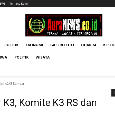
NEWS
Tentang Kami
POLITIK
EKONOMI
GALERI FOTO
HUKRIM
KESE
TIWA
POLITIK
WISATA
S dan A2K3 Kampar
r K3, Komite K3 RS dan