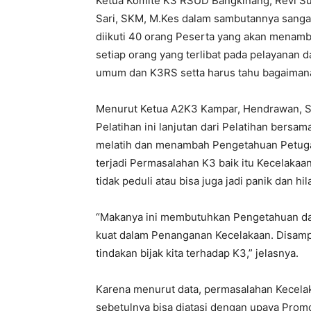
Ketua Komite K3 RSUD Bangkinang, Revi Susa
Sari, SKM, M.Kes dalam sambutannya sangat 
diikuti 40 orang Peserta yang akan menamb
setiap orang yang terlibat pada pelayanan
umum dan K3RS setta harus tahu bagaiman
Menurut Ketua A2K3 Kampar, Hendrawan, S
Pelatihan ini lanjutan dari Pelatihan bersa
melatih dan menambah Pengetahuan Petuga
terjadi Permasalahan K3 baik itu Kecelakaan
tidak peduli atau bisa juga jadi panik dan hi
“Makanya ini membutuhkan Pengetahuan da
kuat dalam Penanganan Kecelakaan. Disampi
tindakan bijak kita terhadap K3,” jelasnya.
Karena menurut data, permasalahan Kecelaka
sebetulnya bisa diatasi dengan upaya Promo