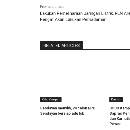
Previous article
Lakukan Pemeliharaan Jaringan Listrik, PLN Ar
Rengat Akan Lakukan Pemadaman
RELATED ARTICLES
Kab. Kampar
Daerah
Sendayan memilih, 24 calon BPD
BPBD Kampa
Sendayan bersiap adu lobi
Sapras Pen
dan Karhutl
Power