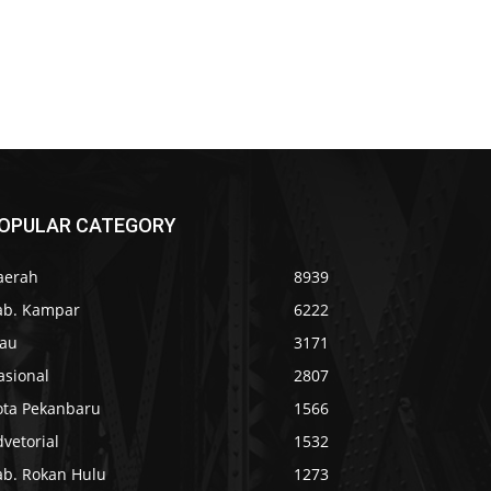
OPULAR CATEGORY
aerah
8939
ab. Kampar
6222
iau
3171
asional
2807
ota Pekanbaru
1566
vetorial
1532
ab. Rokan Hulu
1273