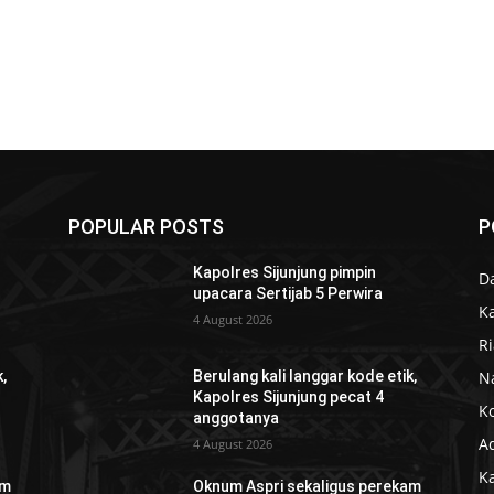
POPULAR POSTS
P
Kapolres Sijunjung pimpin
D
upacara Sertijab 5 Perwira
K
4 August 2026
R
N
,
Berulang kali langgar kode etik,
Kapolres Sijunjung pecat 4
K
anggotanya
Ad
4 August 2026
K
am
Oknum Aspri sekaligus perekam