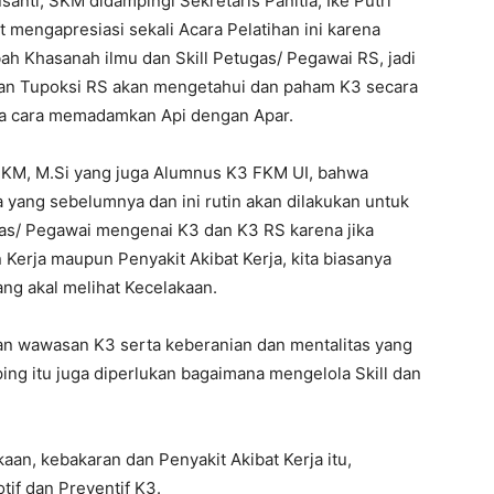
nti, SKM didampingi Sekretaris Panitia, Ike Putri
mengapresiasi sekali Acara Pelatihan ini karena
ah Khasanah ilmu dan Skill Petugas/ Pegawai RS, jadi
 dan Tupoksi RS akan mengetahui dan paham K3 secara
a cara memadamkan Api dengan Apar.
KM, M.Si yang juga Alumnus K3 FKM UI, bahwa
ma yang sebelumnya dan ini rutin akan dilakukan untuk
s/ Pegawai mengenai K3 dan K3 RS karena jika
 Kerja maupun Penyakit Akibat Kerja, kita biasanya
lang akal melihat Kecelakaan.
n wawasan K3 serta keberanian dan mentalitas yang
ng itu juga diperlukan bagaimana mengelola Skill dan
an, kebakaran dan Penyakit Akibat Kerja itu,
tif dan Preventif K3.