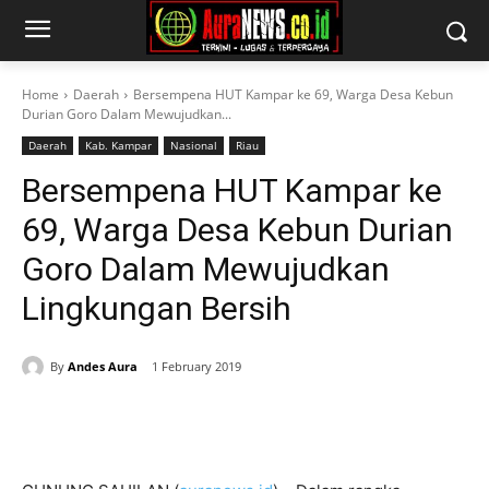
Home
Daerah
Bersempena HUT Kampar ke 69, Warga Desa Kebun
Durian Goro Dalam Mewujudkan...
Daerah
Kab. Kampar
Nasional
Riau
Bersempena HUT Kampar ke
69, Warga Desa Kebun Durian
Goro Dalam Mewujudkan
Lingkungan Bersih
By
Andes Aura
1 February 2019