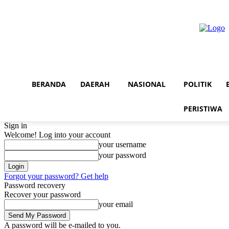
Friday, August 7, 2026
Advertorial
Redaksi AuraNEWS
Tentang Kam
BERANDA
DAERAH
NASIONAL
POLITIK
PERISTIWA
Sign in
Welcome! Log into your account
your username
your password
Forgot your password? Get help
Password recovery
Recover your password
your email
A password will be e-mailed to you.