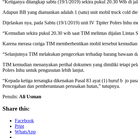
“Ketiganya ditangkap sabtu (19/1/2019) sekira pukul 20.30 Wib di j
Adapun BB yang diamankan adalah 1 (satu) unit mobil truck cold d
Dijelaskan nya, pada Sabtu (19/1/2019) unit IV Tipiter Polres Inhu m
“Kemudian sekira pukul 20.30 wib saat TIM melintas dijalan Lintas S
Karena merasa curiga TIM memberhentikan mobil tersebut kemudian T
“Selanjutnya TIM melakukan pengecekan terhadap barang bawaan dal
TIM kemudian menanyakan perihal dokumen yang dimiliki tetapi pel
Polres Inhu untuk pengusutan lebih lanjut.
“Kepada ketiga tersangka dikenakan Pasal 83 ayat (1) huruf b jo pas
Pencegahan dan pemberantasan perusakan hutan,” tutupnya.
Penulis:
Ali Usman
Share this:
Facebook
Print
WhatsApp