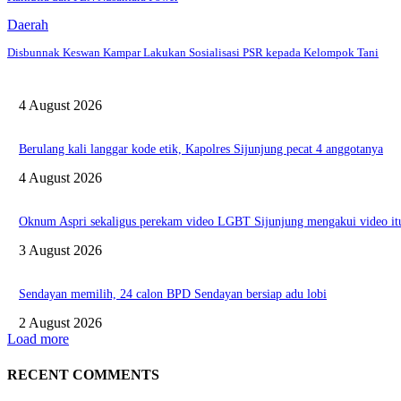
Daerah
Disbunnak Keswan Kampar Lakukan Sosialisasi PSR kepada Kelompok Tani
4 August 2026
Berulang kali langgar kode etik, Kapolres Sijunjung pecat 4 anggotanya
4 August 2026
Oknum Aspri sekaligus perekam video LGBT Sijunjung mengakui video itu
3 August 2026
Sendayan memilih, 24 calon BPD Sendayan bersiap adu lobi
2 August 2026
Load more
RECENT COMMENTS