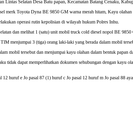
alan Lintas Selatan Desa Batu papan, Kecamatan Batang Cenaku, Kabup
iesel merk Toyota Dyna BE 9850 GM warna merah hitam, Kayu olahan d
elakukan operasi rutin kepolisian di wilayah hukum Polres Inhu.
elatan dan melihat 1 (satu) unit mobil truck cold diesel nopol BE 98
IM menjumpai 3 (tiga) orang laki-laki yang berada dalam mobil terse
am mobil tersebut dan menjumpai kayu olahan dalam bentuk papan dan
aku tidak dapat memperlihatkan dokumen sehubungan dengan kayu olah
al 12 huruf e Jo pasal 87 (1) huruf c Jo pasal 12 huruf m Jo pasal 88