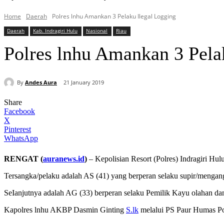
Home
Daerah
Polres lnhu Amankan 3 Pelaku Ilegal Logging
Daerah
Kab. Indragiri Hulu
Nasional
Riau
Polres lnhu Amankan 3 Pela
By
Andes Aura
21 January 2019
Share
Facebook
X
Pinterest
WhatsApp
RENGAT (
auranews.id
)
– Kepolisian Resort (Polres) Indragiri Hul
Tersangka/pelaku adalah AS (41) yang berperan selaku supir/mengang
SeIanjutnya adalah AG (33) berperan selaku Pemilik Kayu olahan da
Kapolres lnhu AKBP Dasmin Ginting
S.lk
melalui PS Paur Humas Po