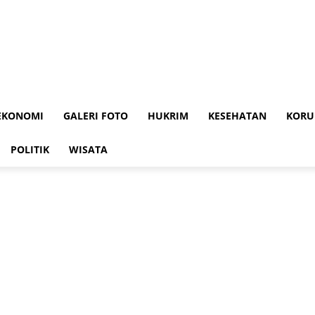
i
EKONOMI
GALERI FOTO
HUKRIM
KESEHATAN
KORU
POLITIK
WISATA