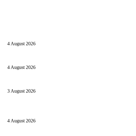
EDITOR PICKS
Kapolres Sijunjung pimpin upacara Sertijab 5 Perwira
4 August 2026
Berulang kali langgar kode etik, Kapolres Sijunjung pecat 4 anggotanya
4 August 2026
Oknum Aspri sekaligus perekam video LGBT Sijunjung mengakui video itu
3 August 2026
POPULAR POSTS
Kapolres Sijunjung pimpin upacara Sertijab 5 Perwira
4 August 2026
Berulang kali langgar kode etik, Kapolres Sijunjung pecat 4 anggotanya