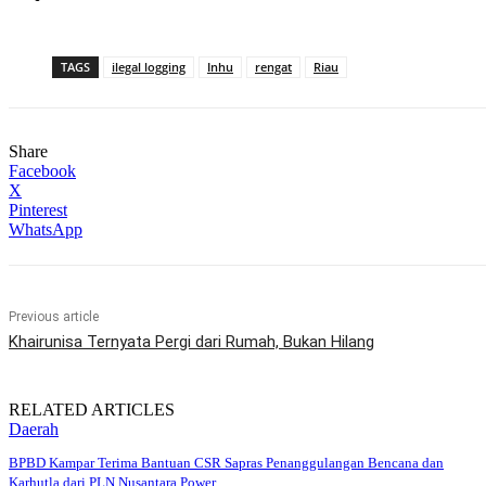
TAGS
ilegal logging
Inhu
rengat
Riau
Share
Facebook
X
Pinterest
WhatsApp
Previous article
Khairunisa Ternyata Pergi dari Rumah, Bukan Hilang
RELATED ARTICLES
Daerah
BPBD Kampar Terima Bantuan CSR Sapras Penanggulangan Bencana dan
Karhutla dari PLN Nusantara Power