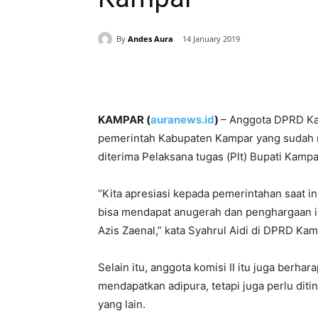
By
Andes Aura
14 January 2019
Share
KAMPAR (
auranews.id
)
– Anggota DPRD Ka
pemerintah Kabupaten Kampar yang sudah me
diterima Pelaksana tugas (Plt) Bupati Kamp
“Kita apresiasi kepada pemerintahan saat in
bisa mendapat anugerah dan penghargaan ini
Azis Zaenal,” kata Syahrul Aidi di DPRD Kam
Selain itu, anggota komisi II itu juga berh
mendapatkan adipura, tetapi juga perlu dit
yang lain.