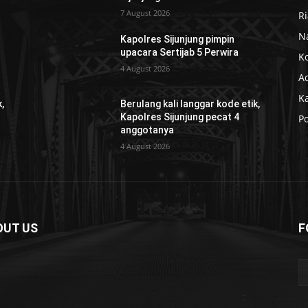
7 August 2026
R
N
Kapolres Sijunjung pimpin
upacara Sertijab 5 Perwira
K
4 August 2026
Ad
K
,
Berulang kali langgar kode etik,
Kapolres Sijunjung pecat 4
Po
anggotanya
4 August 2026
OUT US
F