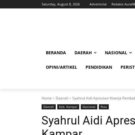
Saturday, August 8, 2026
Advertorial
Redaksi Aura
BERANDA
DAERAH
NASIONAL
OPINI/ARTIKEL
PENDIDIKAN
PERIS
Home
Daerah
Syahrul Aidi Apresiasi Kinerja Pemk
Daerah
Kab. Kampar
Nasional
Riau
Syahrul Aidi Apre
Kampar