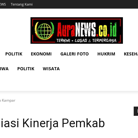
NEWS
Tentang Kami
POLITIK
EKONOMI
GALERI FOTO
HUKRIM
KESE
TIWA
POLITIK
WISATA
ab Kampar
siasi Kinerja Pemkab