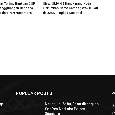
r Terima Bantuan CSR
Siswi SMAN 2 Bangkinang Kota
anggulangan Bencana
Harumkan Nama Kampar, Wakili Riau
a dari PLN Nusantara
di O2SN Tingkat Nasional
POPULAR POSTS
P
ap
Nekat jual Sabu, Rano ditangkap
D
Sat Res Narkoba Polres
K
Sijunjung