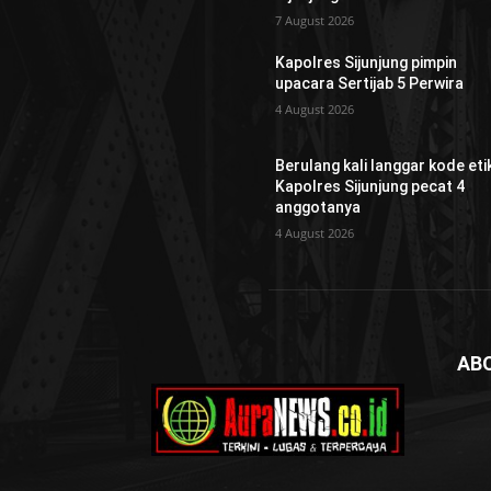
7 August 2026
Kapolres Sijunjung pimpin
upacara Sertijab 5 Perwira
4 August 2026
Berulang kali langgar kode etik
Kapolres Sijunjung pecat 4
anggotanya
4 August 2026
AB