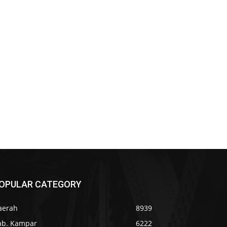
OPULAR CATEGORY
aerah
8939
ab. Kampar
6222