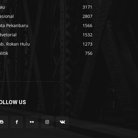
iau
3171
asional
2807
ota Pekanbaru
1566
vetorial
1532
ab. Rokan Hulu
1273
litik
756
OLLOW US