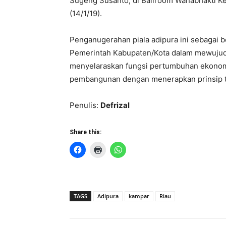
Sugeng Susanto, di Ballroom Wanabhakti Ke
(14/1/19).
Penganugerahan piala adipura ini sebagai 
Pemerintah Kabupaten/Kota dalam mewujudka
menyelaraskan fungsi pertumbuhan ekonomi,
pembangunan dengan menerapkan prinsip t
Penulis:
Defrizal
Share this:
TAGS
Adipura
kampar
Riau