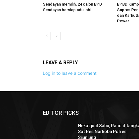
Sendayan memilih, 24 calon BPD
BPBD Kampa
Sendayan bersiap adu lobi
Sapras Pen
dan Karhutl
Power
LEAVE A REPLY
Log in to leave a comment
EDITOR PICKS
Nekat jual Sabu, Rano ditangk
Sat Res Narkoba Polres
Sijunjung