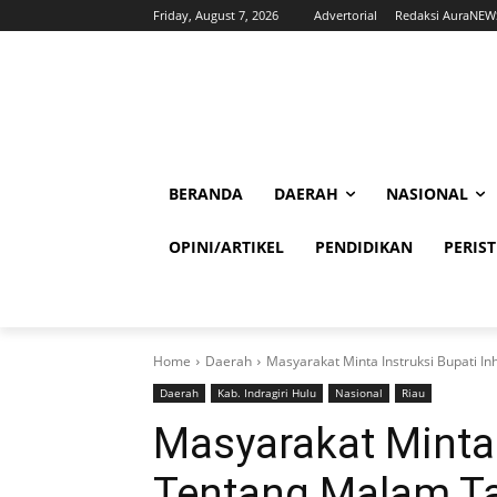
Friday, August 7, 2026
Advertorial
Redaksi AuraNEW
BERANDA
DAERAH
NASIONAL
OPINI/ARTIKEL
PENDIDIKAN
PERIS
Home
Daerah
Masyarakat Minta Instruksi Bupati 
Daerah
Kab. Indragiri Hulu
Nasional
Riau
Masyarakat Minta 
Tentang Malam T