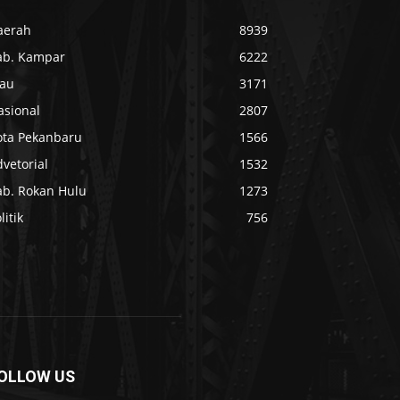
aerah
8939
ab. Kampar
6222
iau
3171
asional
2807
ota Pekanbaru
1566
vetorial
1532
ab. Rokan Hulu
1273
litik
756
OLLOW US