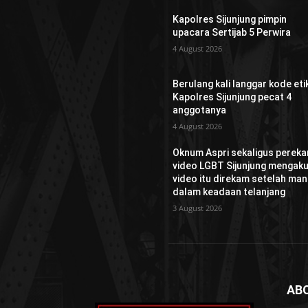
Kapolres Sijunjung pimpin
upacara Sertijab 5 Perwira
4 August 2026
Berulang kali langgar kode etik
Kapolres Sijunjung pecat 4
anggotanya
4 August 2026
Oknum Aspri sekaligus perek
video LGBT Sijunjung mengaku
video itu direkam setelah man
dalam keadaan telanjang
3 August 2026
AB