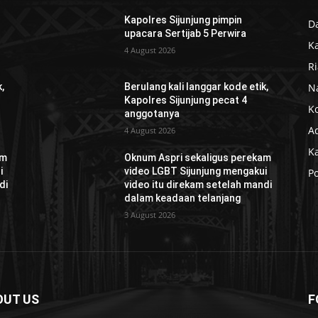
Kapolres Sijunjung pimpin
D
upacara Sertijab 5 Perwira
K
4 August 2026
R
N
,
Berulang kali langgar kode etik,
Kapolres Sijunjung pecat 4
K
anggotanya
Ad
4 August 2026
K
am
Oknum Aspri sekaligus perekam
i
video LGBT Sijunjung mengakui
Po
di
video itu direkam setelah mandi
dalam keadaan telanjang
3 August 2026
OUT US
F