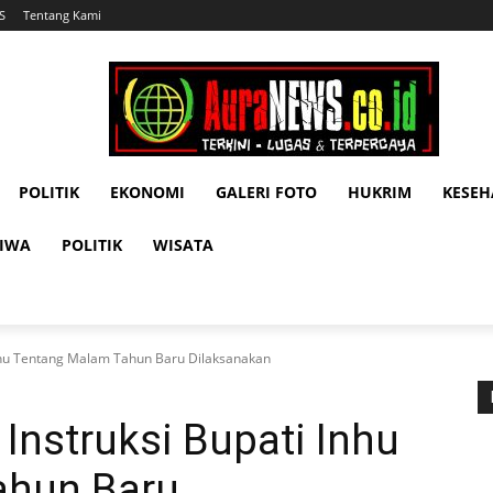
S
Tentang Kami
POLITIK
EKONOMI
GALERI FOTO
HUKRIM
KESE
TIWA
POLITIK
WISATA
Inhu Tentang Malam Tahun Baru Dilaksanakan
Instruksi Bupati Inhu
ahun Baru