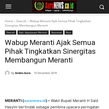
Home
Daerah
Wabup Meranti Ajak Semua Pihak Tingkatkan
Sinergitas Membangun Meranti
Daerah
Kab. Kepulauan Meranti
Nasional
Riau
Wabup Meranti Ajak Semua
Pihak Tingkatkan Sinergitas
Membangun Meranti
By
Andes Aura
19 December 2018
MERANTI (
auranews.id
) –
Wakil Bupati Meranti H Said
Hasyim bertindak sebagai pembina upacara peringatan