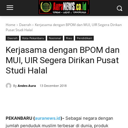
Home
Daerah
Kerjasama dengan BPOM dan MUI, UIR Segera Dirikan
Pusat Studi Halal
Daerah
Kota Pekanbaru
Nasional
Riau
Pendidikan
Kerjasama dengan BPOM dan
MUI, UIR Segera Dirikan Pusat
Studi Halal
By
Andes Aura
13 December 2018
PEKANBARU (
auranews.id
)-
Sebagai negara dengan
jumlah penduduk muslim terbesar di dunia, produk