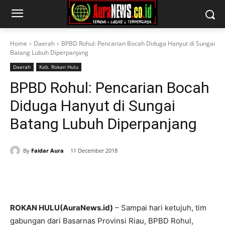
Home
Daerah
BPBD Rohul: Pencarian Bocah Diduga Hanyut di Sungai
Batang Lubuh Diperpanjang
Daerah
Kab. Rokan Hulu
BPBD Rohul: Pencarian Bocah
Diduga Hanyut di Sungai
Batang Lubuh Diperpanjang
By
Faidar Aura
11 December 2018
ROKAN HULU(AuraNews.id)
– Sampai hari ketujuh, tim
gabungan dari Basarnas Provinsi Riau, BPBD Rohul,