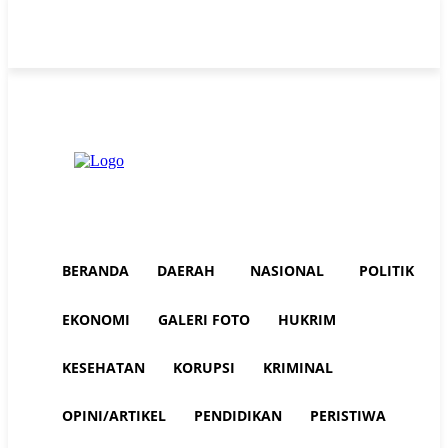
Sunday, August 9, 2026
Advertorial
Redaksi AuraNEWS
Tentang Kami
BERANDA
DAERAH
NASIONAL
POLITIK
EKONOMI
GALERI FOTO
HUKRIM
KESEHATAN
KORUPSI
KRIMINAL
OPINI/ARTIKEL
PENDIDIKAN
PERISTIWA