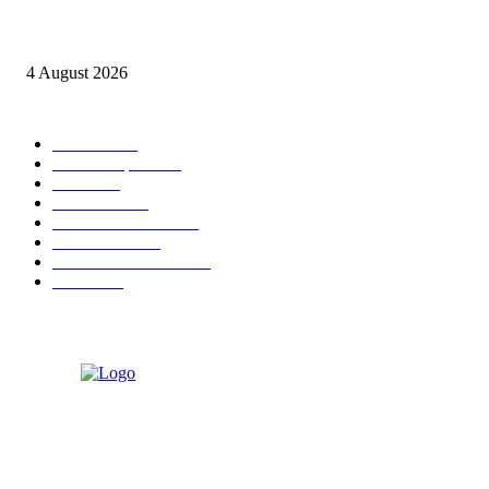
Berulang kali langgar kode etik, Kapolres Sijunjung pecat 4 anggotanya
4 August 2026
POPULAR CATEGORY
Daerah
8939
Kab. Kampar
6222
Riau
3171
Nasional
2807
Kota Pekanbaru
1566
Advetorial
1532
Kab. Rokan Hulu
1273
Politik
756