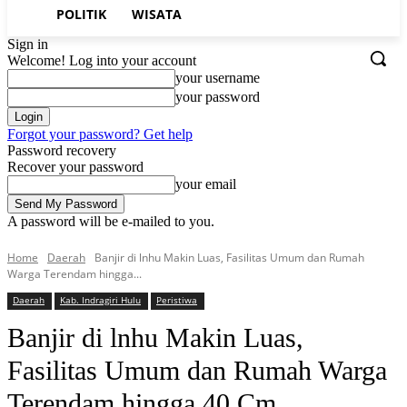
POLITIK
WISATA
Sign in
Welcome! Log into your account
your username
your password
Forgot your password? Get help
Password recovery
Recover your password
your email
A password will be e-mailed to you.
Home
Daerah
Banjir di lnhu Makin Luas, Fasilitas Umum dan Rumah
Warga Terendam hingga...
Daerah
Kab. Indragiri Hulu
Peristiwa
Banjir di lnhu Makin Luas,
Fasilitas Umum dan Rumah Warga
Terendam hingga 40 Cm