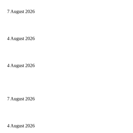
Nekat jual Sabu, Rano ditangkap Sat Res Narkoba Polres Sijunjung
7 August 2026
Kapolres Sijunjung pimpin upacara Sertijab 5 Perwira
4 August 2026
Berulang kali langgar kode etik, Kapolres Sijunjung pecat 4 anggotanya
4 August 2026
POPULAR POSTS
Nekat jual Sabu, Rano ditangkap Sat Res Narkoba Polres Sijunjung
7 August 2026
Kapolres Sijunjung pimpin upacara Sertijab 5 Perwira
4 August 2026