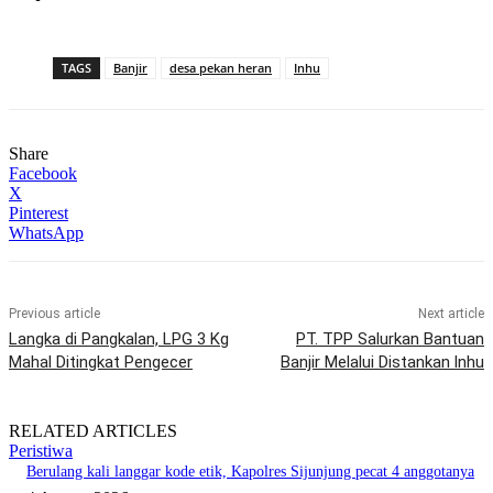
TAGS
Banjir
desa pekan heran
Inhu
Share
Facebook
X
Pinterest
WhatsApp
Previous article
Next article
Langka di Pangkalan, LPG 3 Kg
PT. TPP Salurkan Bantuan
Mahal Ditingkat Pengecer
Banjir Melalui Distankan lnhu
RELATED ARTICLES
Peristiwa
Berulang kali langgar kode etik, Kapolres Sijunjung pecat 4 anggotanya