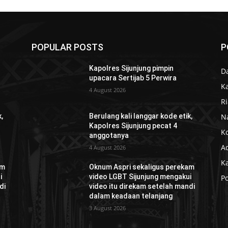
POPULAR POSTS
P
Kapolres Sijunjung pimpin
D
upacara Sertijab 5 Perwira
K
4 August 2026
R
N
,
Berulang kali langgar kode etik,
Kapolres Sijunjung pecat 4
K
anggotanya
Ad
4 August 2026
K
am
Oknum Aspri sekaligus perekam
i
video LGBT Sijunjung mengakui
Po
di
video itu direkam setelah mandi
dalam keadaan telanjang
3 August 2026