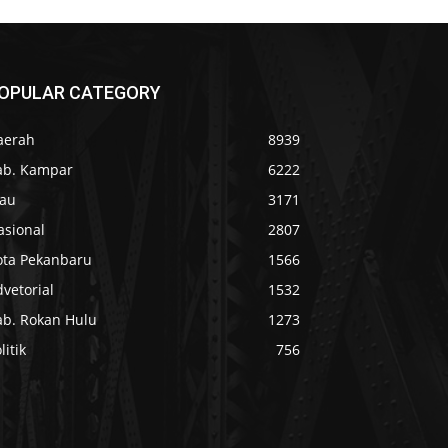
OPULAR CATEGORY
aerah
8939
ab. Kampar
6222
iau
3171
asional
2807
ota Pekanbaru
1566
vetorial
1532
ab. Rokan Hulu
1273
litik
756