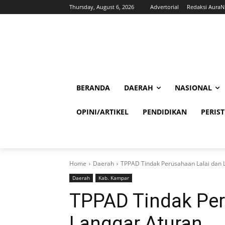
Thursday, August 6, 2026
Advertorial
Redaksi Aura
BERANDA
DAERAH
NASIONAL
OPINI/ARTIKEL
PENDIDIKAN
PERIS
Home
Daerah
TPPAD Tindak Perusahaan Lalai dan 
Daerah
Kab. Kampar
TPPAD Tindak Per
Langgar Aturan