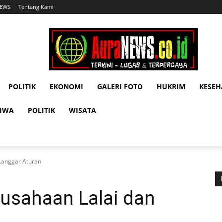
NEWS
Tentang Kami
POLITIK
EKONOMI
GALERI FOTO
HUKRIM
KESE
TIWA
POLITIK
WISATA
Langgar Aturan
usahaan Lalai dan