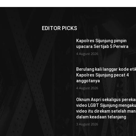
EDITOR PICKS
Kapolres Sijunjung pimpin
upacara Sertijab 5 Perwira
4 August 2026
Berulang kali langgar kode etik
Kapolres Sijunjung pecat 4
anggotanya
4 August 2026
Oknum Aspri sekaligus perek
video LGBT Sijunjung mengaku
video itu direkam setelah man
dalam keadaan telanjang
3 August 2026