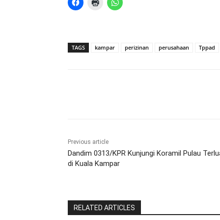
TAGS
kampar
perizinan
perusahaan
Tppad
Share
Previous article
Dandim 0313/KPR Kunjungi Koramil Pulau Terlu
di Kuala Kampar
RELATED ARTICLES