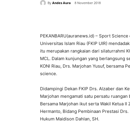
By
Andes Aura
8 November 2018
Share
PEKANBARU(auranews.id) – Sport Science d
Universitas Islam Riau (FKIP UIR) mendadak
itu merupakan rangkaian dari silaturrahmi KO
MCL. Dalam kunjungan yang berlangsung sete
KONI Riau, Drs. Marjohan Yusuf, bersama P
science.
Didampingi Dekan FKIP Drs. Alzaber dan Ke
Marjohan mengamati satu persatu ruangan be
Bersama Marjohan ikut serta Wakil Ketua II 
Hermanto, Bidang Pembinaan Prestasi Drs. M
Hukum Maidison Dahlan, SH.