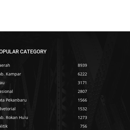
OPULAR CATEGORY
aerah
8939
ab. Kampar
6222
iau
3171
asional
2807
ota Pekanbaru
1566
vetorial
1532
ab. Rokan Hulu
1273
litik
756