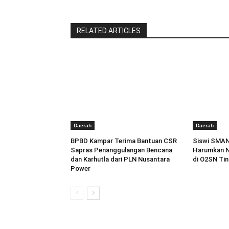
RELATED ARTICLES
Daerah
Daerah
BPBD Kampar Terima Bantuan CSR
Siswi SMAN
Sapras Penanggulangan Bencana
Harumkan Na
dan Karhutla dari PLN Nusantara
di O2SN Tin
Power