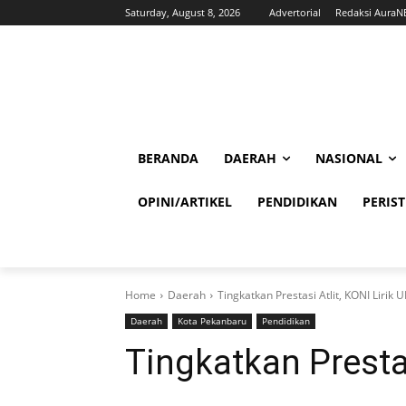
Saturday, August 8, 2026
Advertorial
Redaksi Aura
BERANDA
DAERAH
NASIONAL
OPINI/ARTIKEL
PENDIDIKAN
PERIS
Home
Daerah
Tingkatkan Prestasi Atlit, KONI Lirik U
Daerah
Kota Pekanbaru
Pendidikan
Tingkatkan Prestas