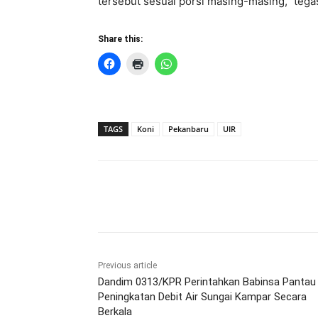
tersebut sesuai porsi masing-masing,’’ tegas
Share this:
TAGS
Koni
Pekanbaru
UIR
Share
Previous article
Dandim 0313/KPR Perintahkan Babinsa Pantau
Peningkatan Debit Air Sungai Kampar Secara
Berkala