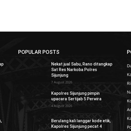
POPULAR POSTS
P
ap
Nekat jual Sabu, Rano ditangkap
D
Sat Res Narkoba Polres
K
Sijunjung
7 August 2026
R
N
Kapolres Sijunjung pimpin
upacara Sertijab 5 Perwira
K
4 August 2026
Ad
K
,
Berulang kali langgar kode etik,
Kapolres Sijunjung pecat 4
Po