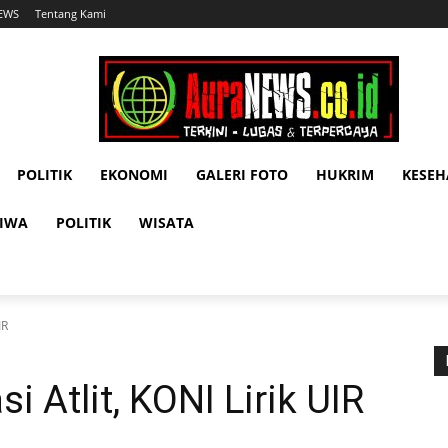
NEWS
Tentang Kami
POLITIK
EKONOMI
GALERI FOTO
HUKRIM
KESE
TIWA
POLITIK
WISATA
IR
i Atlit, KONI Lirik UIR