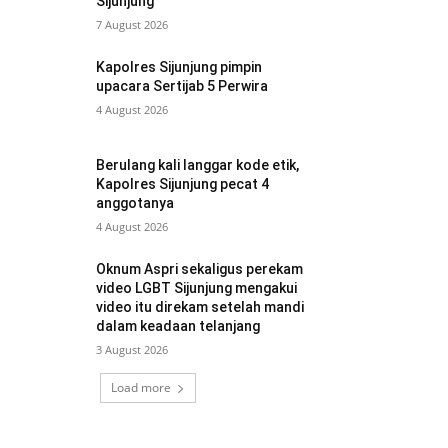
Sijunjung
7 August 2026
Kapolres Sijunjung pimpin
upacara Sertijab 5 Perwira
4 August 2026
Berulang kali langgar kode etik,
Kapolres Sijunjung pecat 4
anggotanya
4 August 2026
Oknum Aspri sekaligus perekam
video LGBT Sijunjung mengakui
video itu direkam setelah mandi
dalam keadaan telanjang
3 August 2026
Load more