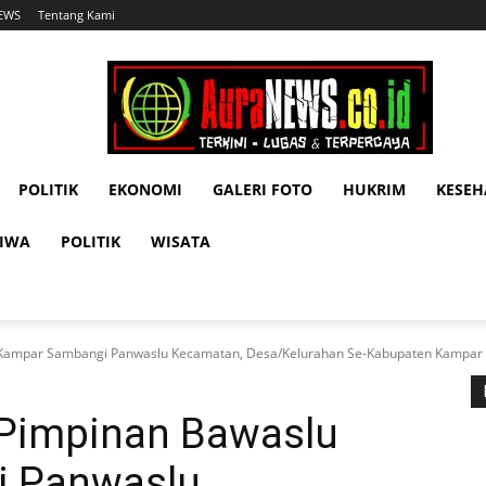
NEWS
Tentang Kami
POLITIK
EKONOMI
GALERI FOTO
HUKRIM
KESE
TIWA
POLITIK
WISATA
u Kampar Sambangi Panwaslu Kecamatan, Desa/Kelurahan Se-Kabupaten Kampar
, Pimpinan Bawaslu
 Panwaslu