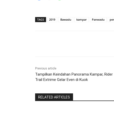
TAGS
2019
Bawaslu
kampar
Panwaslu
pe
Share
Previous article
Tampilkan Keindahan Panorama Kampar, Rider
Trail Extrime Gelar Even di Kuok
RELATED ARTICLES