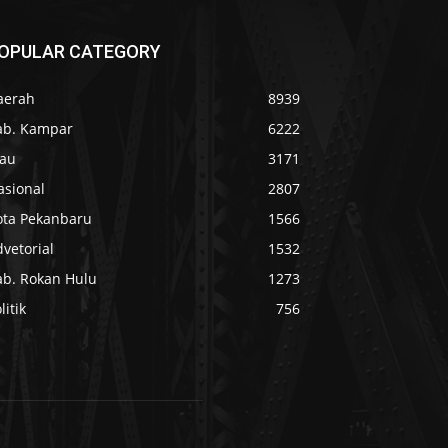
OPULAR CATEGORY
aerah
8939
ab. Kampar
6222
iau
3171
asional
2807
ota Pekanbaru
1566
vetorial
1532
ab. Rokan Hulu
1273
litik
756