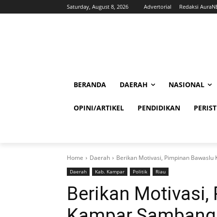
Saturday, August 8, 2026
Advertorial
Redaksi Aura
BERANDA
DAERAH
NASIONAL
OPINI/ARTIKEL
PENDIDIKAN
PERIS
Home
Daerah
Berikan Motivasi, Pimpinan Bawasl
Daerah
Kab. Kampar
Politik
Riau
Berikan Motivasi
Kampar Sambangi