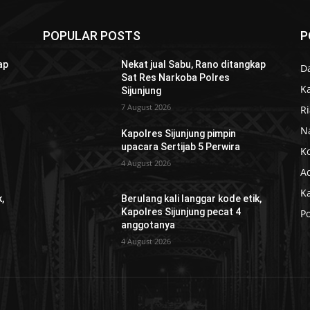
POPULAR POSTS
P
ap
Nekat jual Sabu, Rano ditangkap
D
Sat Res Narkoba Polres
K
Sijunjung
7 August 2026
R
N
Kapolres Sijunjung pimpin
upacara Sertijab 5 Perwira
K
4 August 2026
Ad
K
,
Berulang kali langgar kode etik,
Kapolres Sijunjung pecat 4
Po
anggotanya
4 August 2026