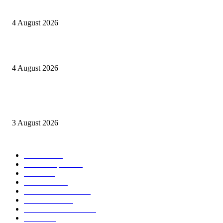
Kapolres Sijunjung pimpin upacara Sertijab 5 Perwira
4 August 2026
Berulang kali langgar kode etik, Kapolres Sijunjung pecat 4 anggotanya
4 August 2026
Oknum Aspri sekaligus perekam video LGBT Sijunjung mengakui video i
direkam setelah mandi dalam keadaan telanjang
3 August 2026
POPULAR CATEGORY
Daerah
8939
Kab. Kampar
6222
Riau
3171
Nasional
2807
Kota Pekanbaru
1566
Advetorial
1532
Kab. Rokan Hulu
1273
Politik
756