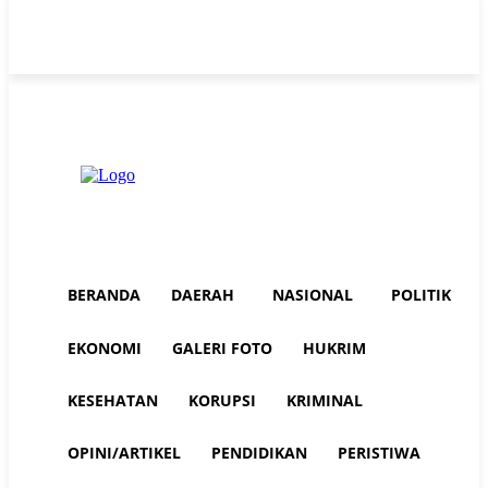
Thursday, August 6, 2026
Advertorial
Redaksi AuraNEWS
Tentang Kami
BERANDA
DAERAH
NASIONAL
POLITIK
EKONOMI
GALERI FOTO
HUKRIM
KESEHATAN
KORUPSI
KRIMINAL
OPINI/ARTIKEL
PENDIDIKAN
PERISTIWA