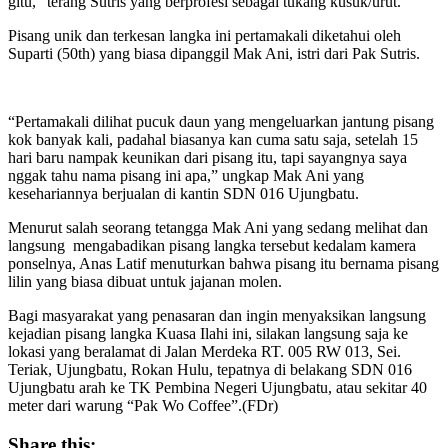
gitu,” terang Sutris yang berprofesi sebagai tukang kusuk/urut.
Pisang unik dan terkesan langka ini pertamakali diketahui oleh
Suparti (50th) yang biasa dipanggil Mak Ani, istri dari Pak Sutris.
“Pertamakali dilihat pucuk daun yang mengeluarkan jantung pisang
kok banyak kali, padahal biasanya kan cuma satu saja, setelah 15
hari baru nampak keunikan dari pisang itu, tapi sayangnya saya
nggak tahu nama pisang ini apa,” ungkap Mak Ani yang
kesehariannya berjualan di kantin SDN 016 Ujungbatu.
Menurut salah seorang tetangga Mak Ani yang sedang melihat dan
langsung mengabadikan pisang langka tersebut kedalam kamera
ponselnya, Anas Latif menuturkan bahwa pisang itu bernama pisang
lilin yang biasa dibuat untuk jajanan molen.
Bagi masyarakat yang penasaran dan ingin menyaksikan langsung
kejadian pisang langka Kuasa Ilahi ini, silakan langsung saja ke
lokasi yang beralamat di Jalan Merdeka RT. 005 RW 013, Sei.
Teriak, Ujungbatu, Rokan Hulu, tepatnya di belakang SDN 016
Ujungbatu arah ke TK Pembina Negeri Ujungbatu, atau sekitar 40
meter dari warung “Pak Wo Coffee”.(FDr)
Share this: