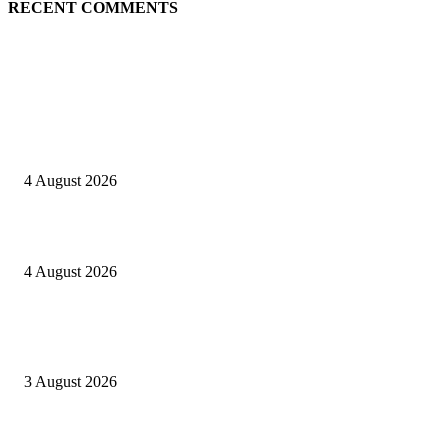
RECENT COMMENTS
EDITOR PICKS
Kapolres Sijunjung pimpin upacara Sertijab 5 Perwira
4 August 2026
Berulang kali langgar kode etik, Kapolres Sijunjung pecat 4 anggotanya
4 August 2026
Oknum Aspri sekaligus perekam video LGBT Sijunjung mengakui video i
direkam setelah mandi dalam keadaan telanjang
3 August 2026
POPULAR POSTS