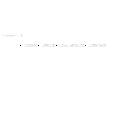
© auranews.co.id
Advertorial
Galeri Foto
Redaksi AuraNEWS
Tentang Kami