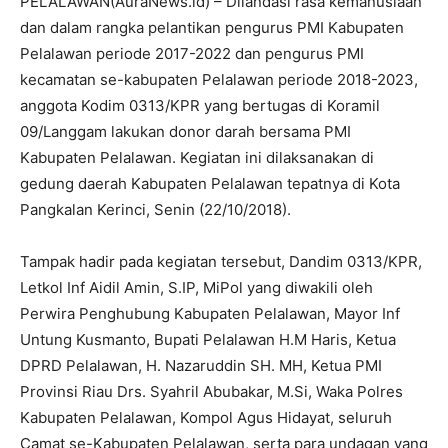
PELALAWAN(AuraNews.id) – Dilandasi rasa kemanusiaan
dan dalam rangka pelantikan pengurus PMI Kabupaten
Pelalawan periode 2017-2022 dan pengurus PMI
kecamatan se-kabupaten Pelalawan periode 2018-2023,
anggota Kodim 0313/KPR yang bertugas di Koramil
09/Langgam lakukan donor darah bersama PMI
Kabupaten Pelalawan. Kegiatan ini dilaksanakan di
gedung daerah Kabupaten Pelalawan tepatnya di Kota
Pangkalan Kerinci, Senin (22/10/2018).
Tampak hadir pada kegiatan tersebut, Dandim 0313/KPR,
Letkol Inf Aidil Amin, S.IP, MiPol yang diwakili oleh
Perwira Penghubung Kabupaten Pelalawan, Mayor Inf
Untung Kusmanto, Bupati Pelalawan H.M Haris, Ketua
DPRD Pelalawan, H. Nazaruddin SH. MH, Ketua PMI
Provinsi Riau Drs. Syahril Abubakar, M.Si, Waka Polres
Kabupaten Pelalawan, Kompol Agus Hidayat, seluruh
Camat se-Kabupaten Pelalawan, serta para undagan yang