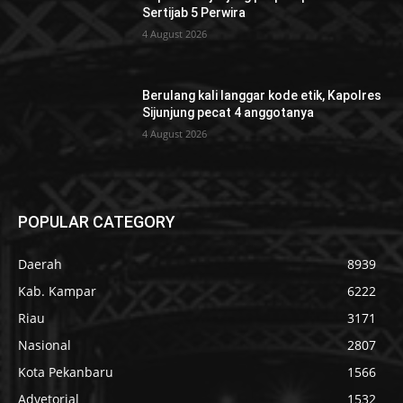
Sertijab 5 Perwira
4 August 2026
Berulang kali langgar kode etik, Kapolres
Sijunjung pecat 4 anggotanya
4 August 2026
POPULAR CATEGORY
Daerah
8939
Kab. Kampar
6222
Riau
3171
Nasional
2807
Kota Pekanbaru
1566
Advetorial
1532