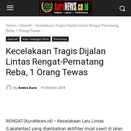
Home
Daerah
Kecelakaan Tragis Dijalan Lintas Rengat-Pematang
Reba, 1 Orang Tewas
Daerah
Kab. Indragiri Hulu
Peristiwa
Kecelakaan Tragis Dijalan
Lintas Rengat-Pematang
Reba, 1 Orang Tewas
By
Andes Aura
15 October 2018
RENGAT(AuraNews.id) – Kecelakaan Lalu Lintas
(Lakalantas) yang diakibatkan aktifitas muat sawit di jalan