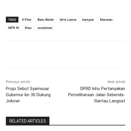
TAGS
4 Pilar
Batu Belah
Idris Laena
kampar
Marwan
MPR RI
Riau
sosialisasi
Previous article
Next article
Projo Sebut Syamsuar
DPRD lnhu Pertanyakan
Gubernur ke-30 Dukung
Pemeliharaan Jalan Seberida-
Jokowi
Rantau Langsat
RELATED ARTICLES