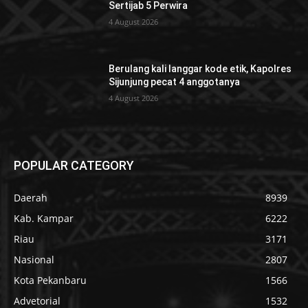
Sertijab 5 Perwira
4 August 2026
Berulang kali langgar kode etik, Kapolres
Sijunjung pecat 4 anggotanya
4 August 2026
POPULAR CATEGORY
Daerah
8939
Kab. Kampar
6222
Riau
3171
Nasional
2807
Kota Pekanbaru
1566
Advetorial
1532