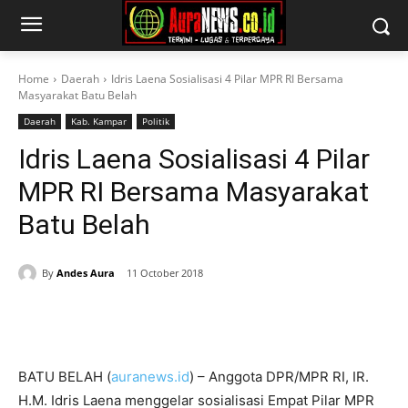
Home
Daerah
Idris Laena Sosialisasi 4 Pilar MPR RI Bersama
Masyarakat Batu Belah
Daerah
Kab. Kampar
Politik
Idris Laena Sosialisasi 4 Pilar
MPR RI Bersama Masyarakat
Batu Belah
By
Andes Aura
11 October 2018
BATU BELAH (
auranews.id
) – Anggota DPR/MPR RI, IR.
H.M. Idris Laena menggelar sosialisasi Empat Pilar MPR