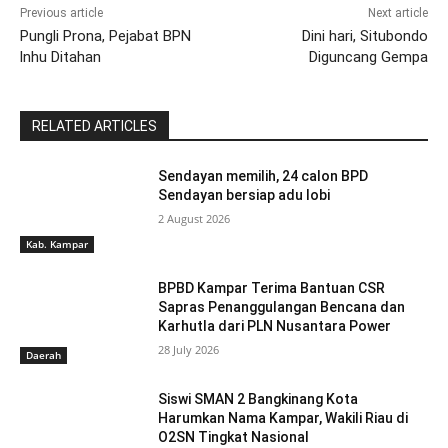
Previous article
Next article
Pungli Prona, Pejabat BPN
Dini hari, Situbondo
lnhu Ditahan
Diguncang Gempa
RELATED ARTICLES
Sendayan memilih, 24 calon BPD
Sendayan bersiap adu lobi
2 August 2026
Kab. Kampar
BPBD Kampar Terima Bantuan CSR
Sapras Penanggulangan Bencana dan
Karhutla dari PLN Nusantara Power
28 July 2026
Daerah
Siswi SMAN 2 Bangkinang Kota
Harumkan Nama Kampar, Wakili Riau di
O2SN Tingkat Nasional