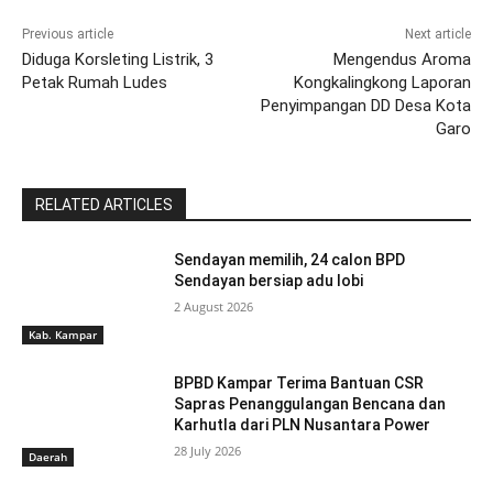
Previous article
Next article
Diduga Korsleting Listrik, 3
Mengendus Aroma
Petak Rumah Ludes
Kongkalingkong Laporan
Penyimpangan DD Desa Kota
Garo
RELATED ARTICLES
Sendayan memilih, 24 calon BPD
Sendayan bersiap adu lobi
2 August 2026
Kab. Kampar
BPBD Kampar Terima Bantuan CSR
Sapras Penanggulangan Bencana dan
Karhutla dari PLN Nusantara Power
28 July 2026
Daerah