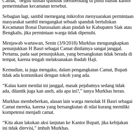
Camat,” begitu tulisan spanduk membentang di pintu masuk kantor
pemerintahan kecamatan tersebut.
Sebagian lagi, sambil memegang mikrofon menyuarakan permintaan
masyarakat sambil mengangkat sebuah spanduk bertuliskan
Kecamatan Bonai Darussalam akan pindah ke Kabupaten Siak atau
Bengkalis, jika permintaan warga tidak dipenuhi.
Menjawab wartawan, Senin (3/9/2018) Murkhas mengungkapkan
penunjukkan H Basri sebagai Camat dinilainya sangat janggal.
Pertama, pada saat penunjukkan, yang bersangkutan tidak berada di
tempat, karena tengah melaksanakan ibadah Haji.
Kemudian, ia juga mengaku, dalam pengangkatan Camat, Bupati
tidak ada komunikasi dengan tokoh yang ada.
“Kalau kami menilai ini janggal, masak pejabatnya sedang tidak
ada, dilantik juga kan aneh, ada apa ini?,” tanya Murkhas heran.
Murkhas membeberkan, alasan lain warga menolak H Basri sebagai
Camat mereka, karena yang bersangkutan di nilai kurang memiliki
kompetensi menjadi camat.
“Kita akan lakukan aksi lanjutan ke Kantor Bupati, jika kebijakan
ini tidak direvisi,” imbuh Murkhas.