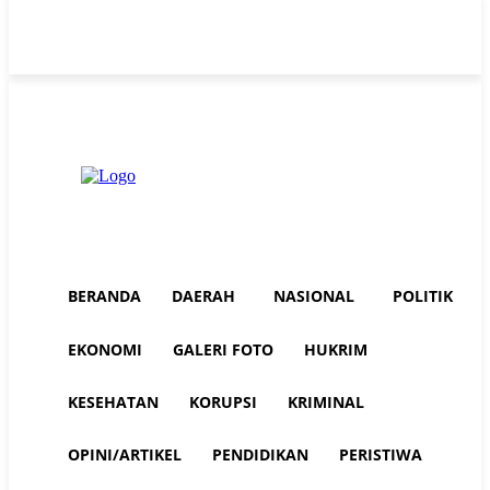
Thursday, August 6, 2026
Advertorial
Redaksi AuraNEWS
Tentang Kami
BERANDA
DAERAH
NASIONAL
POLITIK
EKONOMI
GALERI FOTO
HUKRIM
KESEHATAN
KORUPSI
KRIMINAL
OPINI/ARTIKEL
PENDIDIKAN
PERISTIWA