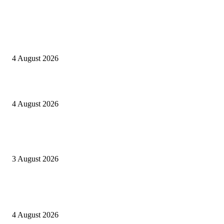
EDITOR PICKS
Kapolres Sijunjung pimpin upacara Sertijab 5 Perwira
4 August 2026
Berulang kali langgar kode etik, Kapolres Sijunjung pecat 4 anggotanya
4 August 2026
Oknum Aspri sekaligus perekam video LGBT Sijunjung mengakui video i
direkam setelah mandi dalam keadaan telanjang
3 August 2026
POPULAR POSTS
Kapolres Sijunjung pimpin upacara Sertijab 5 Perwira
4 August 2026