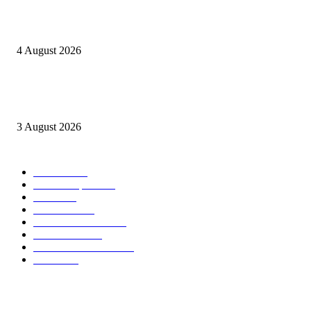
Berulang kali langgar kode etik, Kapolres Sijunjung pecat 4 anggotanya
4 August 2026
Oknum Aspri sekaligus perekam video LGBT Sijunjung mengakui video i
direkam setelah mandi dalam keadaan telanjang
3 August 2026
POPULAR CATEGORY
Daerah
8939
Kab. Kampar
6222
Riau
3171
Nasional
2807
Kota Pekanbaru
1566
Advetorial
1532
Kab. Rokan Hulu
1273
Politik
756