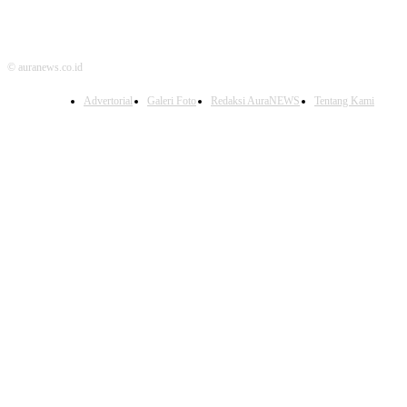
© auranews.co.id
Advertorial
Galeri Foto
Redaksi AuraNEWS
Tentang Kami