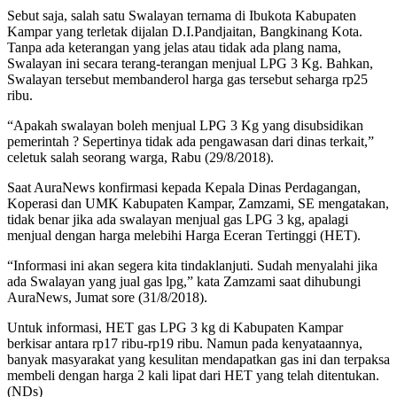
Sebut saja, salah satu Swalayan ternama di Ibukota Kabupaten
Kampar yang terletak dijalan D.I.Pandjaitan, Bangkinang Kota.
Tanpa ada keterangan yang jelas atau tidak ada plang nama,
Swalayan ini secara terang-terangan menjual LPG 3 Kg. Bahkan,
Swalayan tersebut membanderol harga gas tersebut seharga rp25
ribu.
“Apakah swalayan boleh menjual LPG 3 Kg yang disubsidikan
pemerintah ? Sepertinya tidak ada pengawasan dari dinas terkait,”
celetuk salah seorang warga, Rabu (29/8/2018).
Saat AuraNews konfirmasi kepada Kepala Dinas Perdagangan,
Koperasi dan UMK Kabupaten Kampar, Zamzami, SE mengatakan,
tidak benar jika ada swalayan menjual gas LPG 3 kg, apalagi
menjual dengan harga melebihi Harga Eceran Tertinggi (HET).
“Informasi ini akan segera kita tindaklanjuti. Sudah menyalahi jika
ada Swalayan yang jual gas lpg,” kata Zamzami saat dihubungi
AuraNews, Jumat sore (31/8/2018).
Untuk informasi, HET gas LPG 3 kg di Kabupaten Kampar
berkisar antara rp17 ribu-rp19 ribu. Namun pada kenyataannya,
banyak masyarakat yang kesulitan mendapatkan gas ini dan terpaksa
membeli dengan harga 2 kali lipat dari HET yang telah ditentukan.
(NDs)