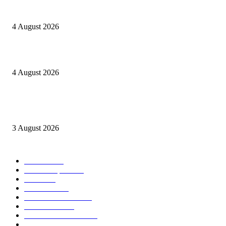
Kapolres Sijunjung pimpin upacara Sertijab 5 Perwira
4 August 2026
Berulang kali langgar kode etik, Kapolres Sijunjung pecat 4 anggotanya
4 August 2026
Oknum Aspri sekaligus perekam video LGBT Sijunjung mengakui video i
direkam setelah mandi dalam keadaan telanjang
3 August 2026
POPULAR CATEGORY
Daerah
8939
Kab. Kampar
6222
Riau
3171
Nasional
2807
Kota Pekanbaru
1566
Advetorial
1532
Kab. Rokan Hulu
1273
Politik
756