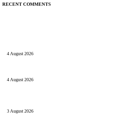
RECENT COMMENTS
EDITOR PICKS
Kapolres Sijunjung pimpin upacara Sertijab 5 Perwira
4 August 2026
Berulang kali langgar kode etik, Kapolres Sijunjung pecat 4 anggotanya
4 August 2026
Oknum Aspri sekaligus perekam video LGBT Sijunjung mengakui video i
direkam setelah mandi dalam keadaan telanjang
3 August 2026
POPULAR POSTS