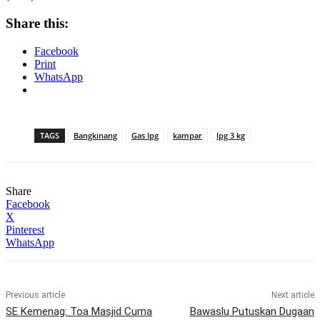
Share this:
Facebook
Print
WhatsApp
TAGS
Bangkinang
Gas lpg
kampar
lpg 3 kg
Share
Facebook
X
Pinterest
WhatsApp
Previous article
Next article
SE Kemenag: Toa Masjid Cuma
Bawaslu Putuskan Dugaan