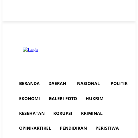
Thursday, August 6, 2026
Advertorial
Redaksi AuraNEWS
Tentang Kami
BERANDA
DAERAH
NASIONAL
POLITIK
EKONOMI
GALERI FOTO
HUKRIM
KESEHATAN
KORUPSI
KRIMINAL
OPINI/ARTIKEL
PENDIDIKAN
PERISTIWA