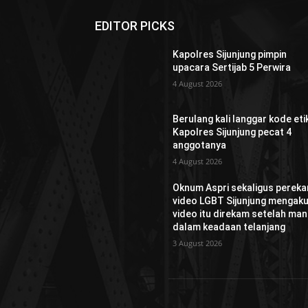
EDITOR PICKS
Kapolres Sijunjung pimpin
upacara Sertijab 5 Perwira
4 August 2026
Berulang kali langgar kode etik
Kapolres Sijunjung pecat 4
anggotanya
4 August 2026
Oknum Aspri sekaligus perek
video LGBT Sijunjung mengaku
video itu direkam setelah man
dalam keadaan telanjang
3 August 2026