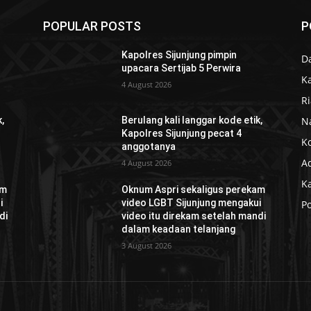
POPULAR POSTS
P
Kapolres Sijunjung pimpin
D
upacara Sertijab 5 Perwira
K
4 August 2026
R
N
,
Berulang kali langgar kode etik,
Kapolres Sijunjung pecat 4
K
anggotanya
Ad
4 August 2026
K
am
Oknum Aspri sekaligus perekam
i
video LGBT Sijunjung mengakui
Po
di
video itu direkam setelah mandi
dalam keadaan telanjang
3 August 2026