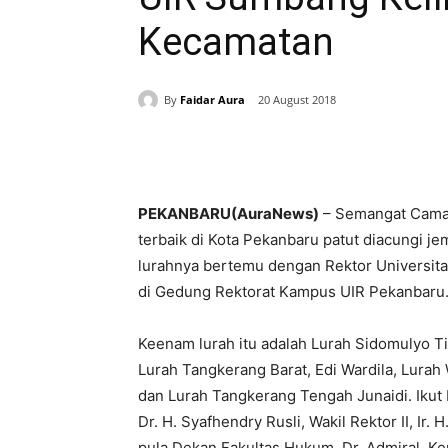
Kecamatan
By
Faidar Aura
20 August 2018
Share
PEKANBARU(AuraNews)
– Semangat Camat
terbaik di Kota Pekanbaru patut diacungi j
lurahnya bertemu dengan Rektor Universitas I
di Gedung Rektorat Kampus UIR Pekanbaru
Keenam lurah itu adalah Lurah Sidomulyo Ti
Lurah Tangkerang Barat, Edi Wardila, Lurah
dan Lurah Tangkerang Tengah Junaidi. Ikut 
Dr. H. Syafhendry Rusli, Wakil Rektor II, Ir. H
pula Dekan Fakultas Hukum Dr. Admiral, Ke