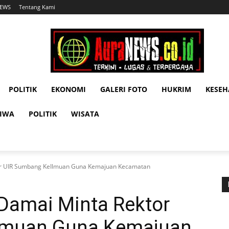
NEWS
Tentang Kami
POLITIK
EKONOMI
GALERI FOTO
HUKRIM
KESE
TIWA
POLITIK
WISATA
r UIR Sumbang KeIlmuan Guna Kemajuan Kecamatan
Damai Minta Rektor
lmuan Guna Kemajuan