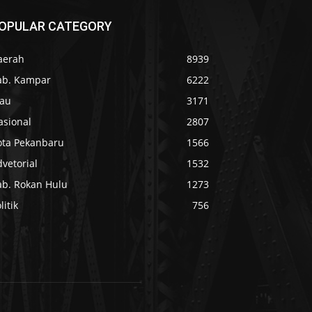
OPULAR CATEGORY
aerah
8939
ab. Kampar
6222
iau
3171
asional
2807
ota Pekanbaru
1566
vetorial
1532
ab. Rokan Hulu
1273
litik
756