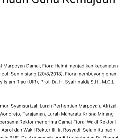
 Marpoyan Damai, Fiora Helmi menjadikan kecamatan
empol. Senin siang (20/8/2018), Fiora memboyong enam
slam Riau (UIR), Prof. Dr. H. Syafrinaldi¡ S.H., M.C.L
.
mur, Syamsurizal, Lurah Perhentian Marpoyan, Afrizal,
 Wonorejo, Tarajaman, Lurah Maharatu Krisna Minang
bersama Rektor menerima Camat Fiora, Wakil Rektor I,
. Asrol dan Wakil Rektor III Ir. Rosyadi. Selain itu hadir
pala BHE Dr. Ardiansyah, Andi Mulianto dan Dr. Ranggi