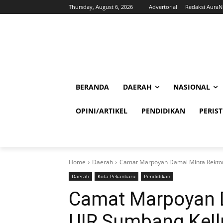
Thursday, August 6, 2026
Advertorial
Redaksi Aura
BERANDA
DAERAH
NASIONAL
OPINI/ARTIKEL
PENDIDIKAN
PERIS
Home
Daerah
Camat Marpoyan Damai Minta Rekto
Daerah
Kota Pekanbaru
Pendidikan
Camat Marpoyan 
UIR Sumbang KeI