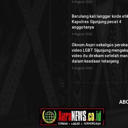
4 August 2026
Berulang kali langgar kode etik
Kapolres Sijunjung pecat 4
anggotanya
4 August 2026
Oknum Aspri sekaligus perek
video LGBT Sijunjung mengaku
video itu direkam setelah man
dalam keadaan telanjang
3 August 2026
AB