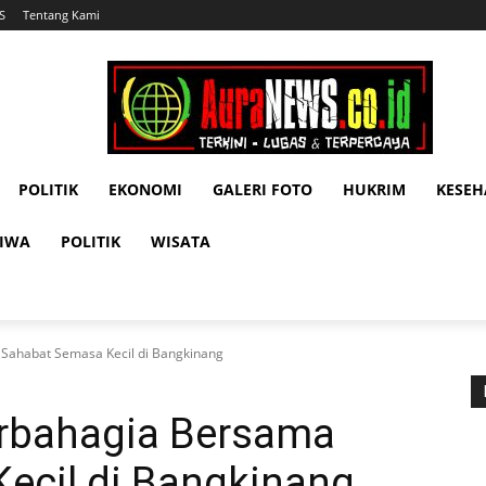
S
Tentang Kami
POLITIK
EKONOMI
GALERI FOTO
HUKRIM
KESE
TIWA
POLITIK
WISATA
Sahabat Semasa Kecil di Bangkinang
rbahagia Bersama
ecil di Bangkinang