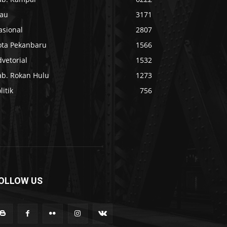
iau
3171
asional
2807
ota Pekanbaru
1566
vetorial
1532
ab. Rokan Hulu
1273
litik
756
OLLOW US