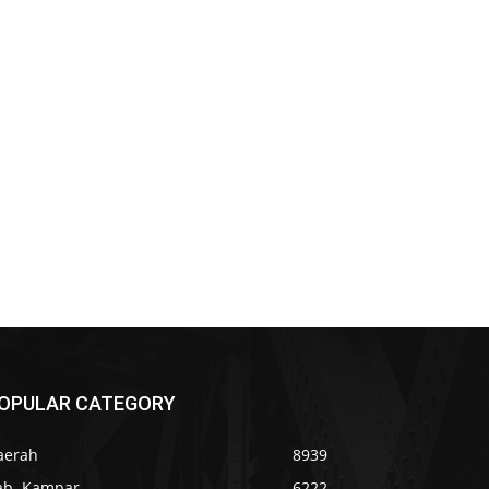
OPULAR CATEGORY
aerah
8939
ab. Kampar
6222