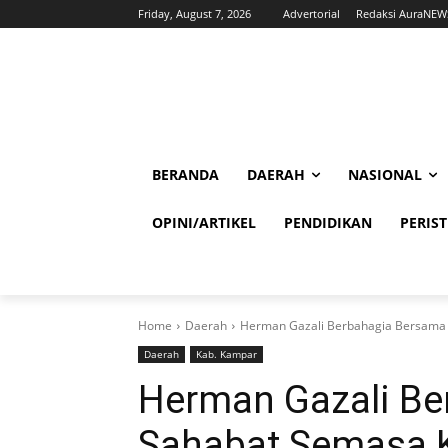
Friday, August 7, 2026
Advertorial
Redaksi AuraNEW
BERANDA
DAERAH
NASIONAL
OPINI/ARTIKEL
PENDIDIKAN
PERIS
Home
Daerah
Herman Gazali Berbahagia Bersama 
Daerah
Kab. Kampar
Herman Gazali Be
Sahabat Semasa K