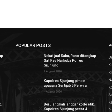
POPULAR POSTS
P
ap
Nekat jual Sabu, Rano ditangkap
D
Sat Res Narkoba Polres
K
Sijunjung
7 August 2026
R
N
Kapolres Sijunjung pimpin
upacara Sertijab 5 Perwira
K
4 August 2026
Ad
K
,
Berulang kali langgar kode etik,
Kapolres Sijunjung pecat 4
Po