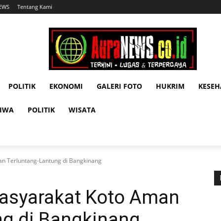
NEWS
Tentang Kami
POLITIK
EKONOMI
GALERI FOTO
HUKRIM
KESE
TIWA
POLITIK
WISATA
an Terluntang-Lantung di Bangkinang
Masyarakat Koto Aman
ng di Bangkinang