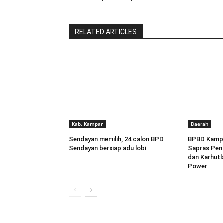
RELATED ARTICLES
Kab. Kampar
Daerah
Sendayan memilih, 24 calon BPD
BPBD Kampa
Sendayan bersiap adu lobi
Sapras Pen
dan Karhutl
Power