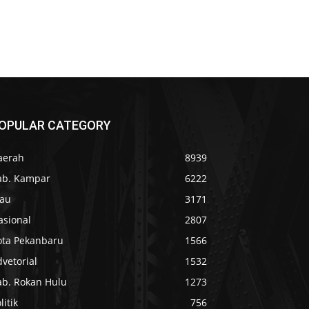
OPULAR CATEGORY
aerah
8939
ab. Kampar
6222
iau
3171
asional
2807
ota Pekanbaru
1566
vetorial
1532
ab. Rokan Hulu
1273
litik
756