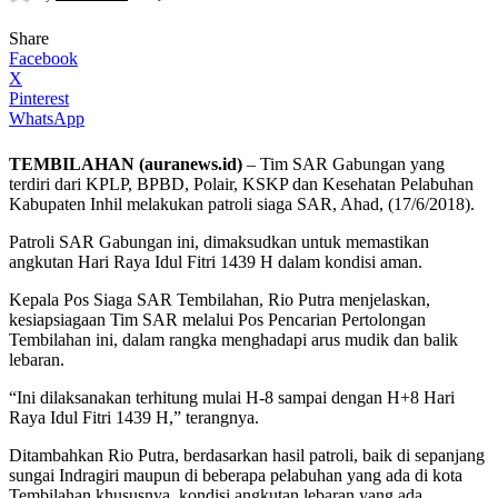
Share
Facebook
X
Pinterest
WhatsApp
TEMBILAHAN (auranews.id)
– Tim SAR Gabungan yang
terdiri dari KPLP, BPBD, Polair, KSKP dan Kesehatan Pelabuhan
Kabupaten Inhil melakukan patroli siaga SAR, Ahad, (17/6/2018).
Patroli SAR Gabungan ini, dimaksudkan untuk memastikan
angkutan Hari Raya Idul Fitri 1439 H dalam kondisi aman.
Kepala Pos Siaga SAR Tembilahan, Rio Putra menjelaskan,
kesiapsiagaan Tim SAR melalui Pos Pencarian Pertolongan
Tembilahan ini, dalam rangka menghadapi arus mudik dan balik
lebaran.
“Ini dilaksanakan terhitung mulai H-8 sampai dengan H+8 Hari
Raya Idul Fitri 1439 H,” terangnya.
Ditambahkan Rio Putra, berdasarkan hasil patroli, baik di sepanjang
sungai Indragiri maupun di beberapa pelabuhan yang ada di kota
Tembilahan khususnya, kondisi angkutan lebaran yang ada