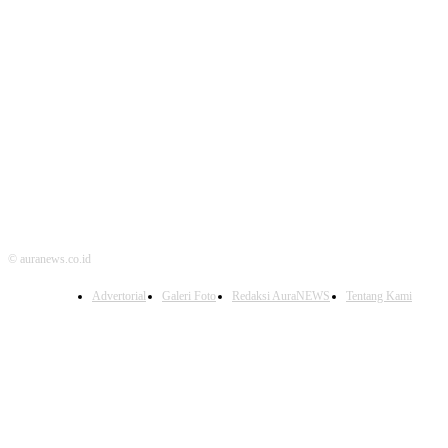
© auranews.co.id
Advertorial
Galeri Foto
Redaksi AuraNEWS
Tentang Kami