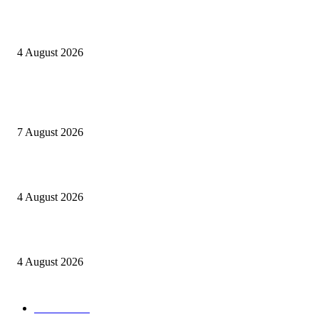
Berulang kali langgar kode etik, Kapolres Sijunjung pecat 4 anggotanya
4 August 2026
POPULAR POSTS
Nekat jual Sabu, Rano ditangkap Sat Res Narkoba Polres Sijunjung
7 August 2026
Kapolres Sijunjung pimpin upacara Sertijab 5 Perwira
4 August 2026
Berulang kali langgar kode etik, Kapolres Sijunjung pecat 4 anggotanya
4 August 2026
POPULAR CATEGORY
Daerah
8939