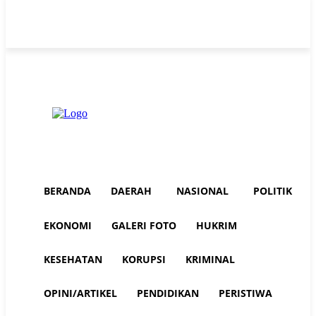
Friday, August 7, 2026
Advertorial
Redaksi AuraNEWS
Tentang Kami
BERANDA
DAERAH
NASIONAL
POLITIK
EKONOMI
GALERI FOTO
HUKRIM
KESEHATAN
KORUPSI
KRIMINAL
OPINI/ARTIKEL
PENDIDIKAN
PERISTIWA