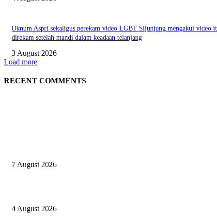
Oknum Aspri sekaligus perekam video LGBT Sijunjung mengakui video i
direkam setelah mandi dalam keadaan telanjang
3 August 2026
Load more
RECENT COMMENTS
EDITOR PICKS
Nekat jual Sabu, Rano ditangkap Sat Res Narkoba Polres Sijunjung
7 August 2026
Kapolres Sijunjung pimpin upacara Sertijab 5 Perwira
4 August 2026