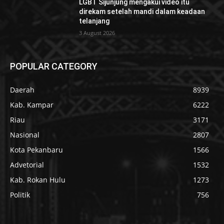
LGBT Sijunjung mengakui video itu
direkam setelah mandi dalam keadaan
telanjang
3 August 2026
POPULAR CATEGORY
Daerah
8939
Kab. Kampar
6222
Riau
3171
Nasional
2807
Kota Pekanbaru
1566
Advetorial
1532
Kab. Rokan Hulu
1273
Politik
756