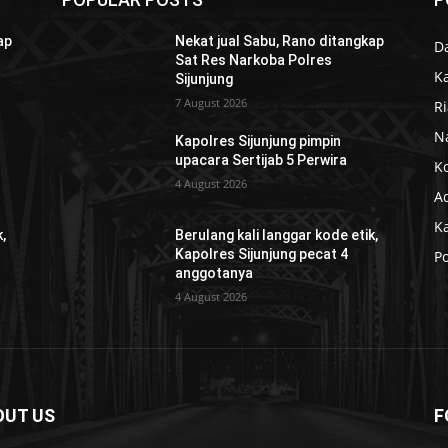
ap
Nekat jual Sabu, Rano ditangkap
D
Sat Res Narkoba Polres
K
Sijunjung
7 August 2026
R
N
Kapolres Sijunjung pimpin
upacara Sertijab 5 Perwira
K
4 August 2026
Ad
K
,
Berulang kali langgar kode etik,
Kapolres Sijunjung pecat 4
Po
anggotanya
4 August 2026
OUT US
F