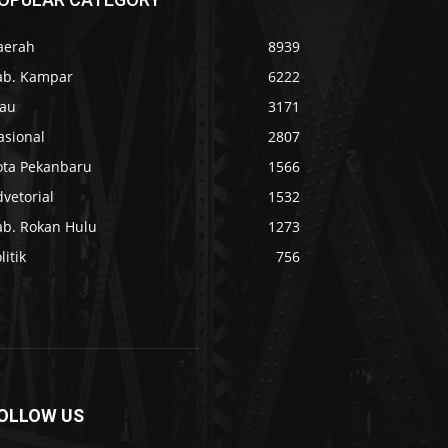
aerah
8939
ab. Kampar
6222
iau
3171
asional
2807
ota Pekanbaru
1566
vetorial
1532
ab. Rokan Hulu
1273
litik
756
OLLOW US