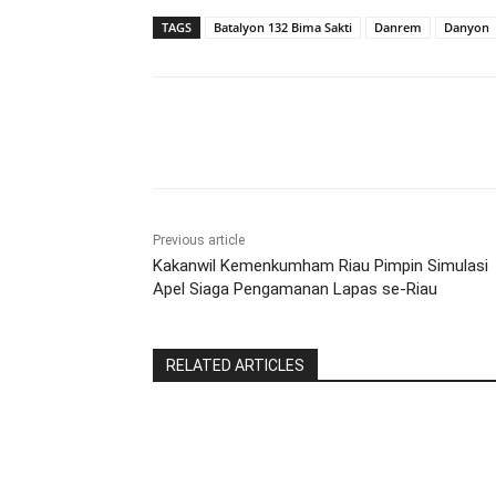
TAGS
Batalyon 132 Bima Sakti
Danrem
Danyon
Share
Previous article
Kakanwil Kemenkumham Riau Pimpin Simulasi
Apel Siaga Pengamanan Lapas se-Riau
RELATED ARTICLES