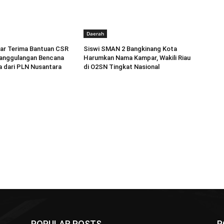
Daerah
r Terima Bantuan CSR
Siswi SMAN 2 Bangkinang Kota
anggulangan Bencana
Harumkan Nama Kampar, Wakili Riau
a dari PLN Nusantara
di O2SN Tingkat Nasional
POPULAR POSTS
P