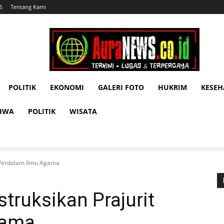
S
Tentang Kami
POLITIK
EKONOMI
GALERI FOTO
HUKRIM
KESE
TIWA
POLITIK
WISATA
t Perdalam Ilmu Agama
truksikan Prajurit
gama