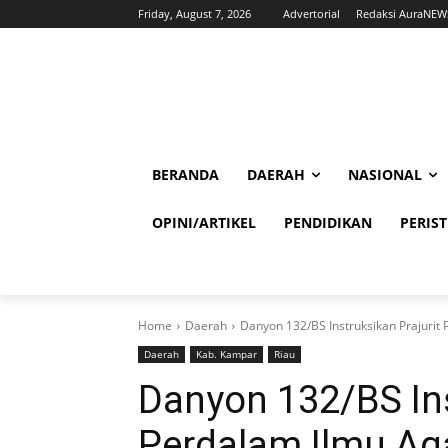
Friday, August 7, 2026
Advertorial
Redaksi AuraNEW
BERANDA
DAERAH
NASIONAL
OPINI/ARTIKEL
PENDIDIKAN
PERIS
Home
Daerah
Danyon 132/BS Instruksikan Prajuri
Daerah
Kab. Kampar
Riau
Danyon 132/BS Ins
Perdalam Ilmu A