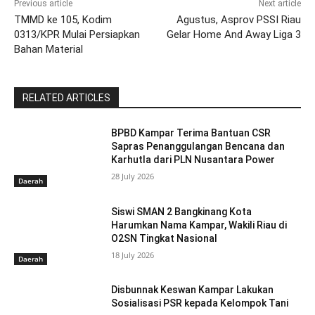
Previous article
Next article
TMMD ke 105, Kodim
Agustus, Asprov PSSI Riau
0313/KPR Mulai Persiapkan
Gelar Home And Away Liga 3
Bahan Material
RELATED ARTICLES
BPBD Kampar Terima Bantuan CSR
Sapras Penanggulangan Bencana dan
Karhutla dari PLN Nusantara Power
28 July 2026
Daerah
Siswi SMAN 2 Bangkinang Kota
Harumkan Nama Kampar, Wakili Riau di
O2SN Tingkat Nasional
18 July 2026
Daerah
Disbunnak Keswan Kampar Lakukan
Sosialisasi PSR kepada Kelompok Tani