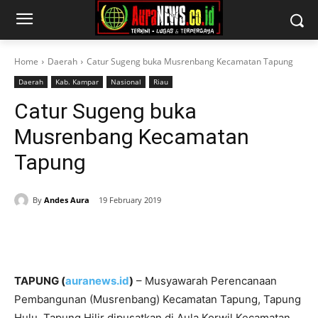
Home
Daerah
Catur Sugeng buka Musrenbang Kecamatan Tapung
Daerah
Kab. Kampar
Nasional
Riau
Catur Sugeng buka
Musrenbang Kecamatan
Tapung
By
Andes Aura
19 February 2019
TAPUNG (
auranews.id
)
– Musyawarah Perencanaan
Pembangunan (Musrenbang) Kecamatan Tapung, Tapung
Hulu, Tapung Hilir dipusatkan di Aula Korwil Kecamatan