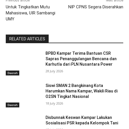
Previous article
Next article
Untuk Tingkatkan Mutu
NIP CPNS Segera Diserahkan
Mahasiswa, UIR Sambangi
UMY
RELATED ARTICLES
BPBD Kampar Terima Bantuan CSR
Sapras Penanggulangan Bencana dan
Karhutla dari PLN Nusantara Power
28 July 2026
Daerah
Siswi SMAN 2 Bangkinang Kota
Harumkan Nama Kampar, Wakili Riau di
O2SN Tingkat Nasional
18 July 2026
Daerah
Disbunnak Keswan Kampar Lakukan
Sosialisasi PSR kepada Kelompok Tani