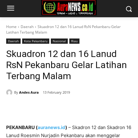
Home
Daerah
Skuadron 12 dan 16 Lanud RsN Pekanbaru Gelar
Latihan Terbang Malam
Daerah
Kota Pekanbaru
Nasional
Riau
Skuadron 12 dan 16 Lanud
RsN Pekanbaru Gelar Latihan
Terbang Malam
By
Andes Aura
13 February 2019
PEKANBARU (
auranews.id
)
– Skadron 12 dan Skadron 16
Lanud Roesmin Nurjadin Pekanbaru akan menggelar